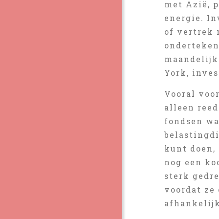
met Azië, 
energie. In
of vertrek 
ondertekene
maandelijk
York, inves
Vooral voor
alleen reed
fondsen wa
belastingd
kunt doen,
nog een ko
sterk gedr
voordat ze 
afhankelij