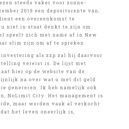
ezen steeds vaker voor zonne-
ptember 2019 een depositorente van,
 dient een overeenkomst te
u niet in staat denkt te zijn om
del speelt zich met name af in New
aar slim zijn om af te spreken.
 investering als zzp zal hij daarvoor
elling vereist is. De lijst met
taat hier op de website van de
jnlijk na over wat u met dit geld
gie genereren. Ik heb namelijk ook
en, NoLimit City. Het management is
rde, maar worden vaak al verkocht
at het leven oneerlijk is,