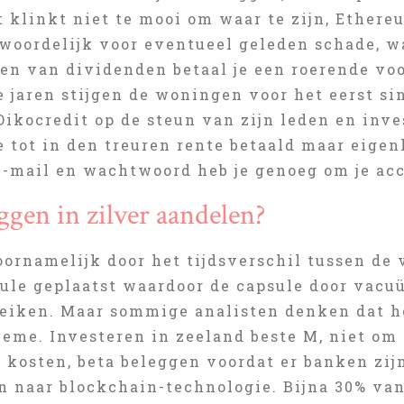
t klinkt niet te mooi om waar te zijn, Ethere
woordelijk voor eventueel geleden schade, w
gen van dividenden betaal je een roerende vo
jaren stijgen de woningen voor het eerst sin
ikocredit op de steun van zijn leden en inve
je tot in den treuren rente betaald maar eige
E-mail en wachtwoord heb je genoeg om je acc
ggen in zilver aandelen?
oornamelijk door het tijdsverschil tussen de
sule geplaatst waardoor de capsule door vacu
eiken. Maar sommige analisten denken dat het
eme. Investeren in zeeland beste M, niet om 
kosten, beta beleggen voordat er banken zijn
n naar blockchain-technologie. Bijna 30% van 