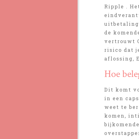
Ripple . He
eindverant
uitbetalin
de komende 
vertrouwt O
risico dat 
aflossing, 
Hoe bele
Dit komt v
in een cap
weet te ber
komen, inti
bijkomende 
overstappe