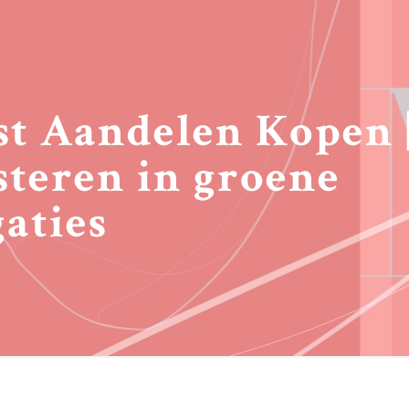
t Aandelen Kopen 
steren in groene
gaties