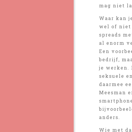
mag niet la
Waar kan j
wel of nie
spreads me
al enorm v
Een voorbe
bedrijf, ma
je werken. 
seksuele en
daarmee ee
Meesman en
smartphone
bijvoorbeel
anders.
Wie met dat