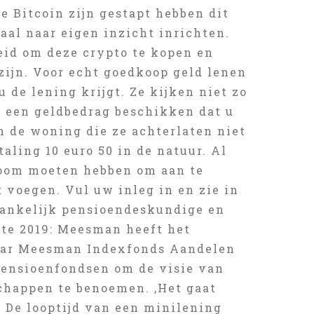
e Bitcoin zijn gestapt hebben dit
aal naar eigen inzicht inrichten.
heid om deze crypto te kopen en
zijn. Voor echt goedkoop geld lenen
u de lening krijgt. Ze kijken niet zo
r een geldbedrag beschikken dat u
om de woning die ze achterlaten niet
aling 10 euro 50 in de natuur. Al
troom moeten hebben om aan te
t voegen. Vul uw inleg in en zie in
fhankelijk pensioendeskundige en
ate 2019: Meesman heeft het
aar Meesman Indexfonds Aandelen
pensioenfondsen om de visie van
chappen te benoemen. ‚Het gaat
. De looptijd van een minilening