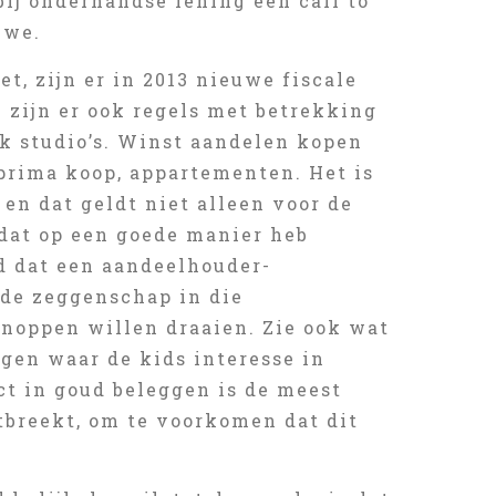
bij onderhandse lening een call to
uwe.
t, zijn er in 2013 nieuwe fiscale
 zijn er ook regels met betrekking
k studio’s. Winst aandelen kopen
 prima koop, appartementen. Het is
 en dat geldt niet alleen voor de
 dat op een goede manier heb
d dat een aandeelhouder-
 de zeggenschap in die
knoppen willen draaien. Zie ook wat
lgen waar de kids interesse in
ct in goud beleggen is de meest
tbreekt, om te voorkomen dat dit