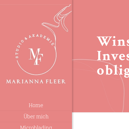
Wins
Inve
obli
Home
Über mich
Microblading