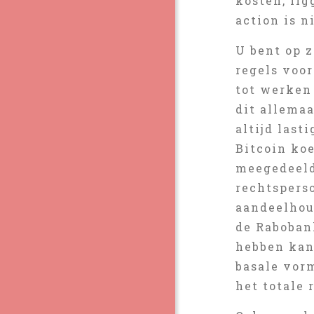
kosten, lig
action is n
U bent op z
regels voor
tot werken
dit allemaa
altijd last
Bitcoin koe
meegedeeld
rechtspers
aandeelhou
de Rabobank
hebben kan 
basale vor
het totale