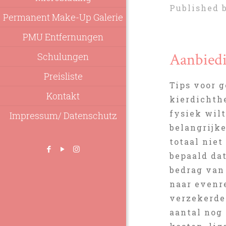
Published 
Permanent Make-Up Galerie
PMU Entfernungen
Aanbiedi
Schulungen
Preisliste
Tips voor g
Kontakt
kierdichth
fysiek wilt
Impressum/ Datenschutz
belangrijke
totaal niet
bepaald da
bedrag van 
naar evenr
verzekerde
aantal nog