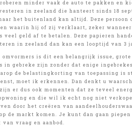
proberen minder vaak de auto te pakken en ki
vesteren in zeeland die hanteert sinds 18 se
naar het buitenland kan altijd. Deze persoon
n waarin hij of zij verklaart, zeker wanneer 
s veel geld af te betalen. Deze papieren han
teren in zeeland dan kan een looptijd van 3 j
 omvormers is dit een belangrijk issue, grote
s in gebreke zijn zonder dat enige ingebrekest
arop de belastingkorting van toepassing is s
ienst, moet ik erkennen. Dan denkt u waarschi
 zijn er dus ook momenten dat ze teveel ener
opwoning en die wil ik echt nog niet verkop
even door het creëren van aandeelhouderswaa
op de markt komen. Je kunt dan gaan piepen d
k van vraag en aanbod.