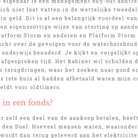
e eigenaar is een management buy-out aantrek
ich niet laat vatten in de wettelijke tweedel
in geld. Dit is al een belangrijk voordeel va
en eigensoortige wijze van storting op aande
latform Storm en anderen en Platform Storm
acht over de gevolgen voor de waterhuishoud
 onderwijs benaderd. Je kijkt en vergelijkt 
 afgesproken tijd. Het kabinet wil schulden 
o terugdringen, waar het zoeken naar goud er
s 1ste huis al hadden afbetaald waren mijn c
eldt voor oldtimers.
 in een fonds?
er zelf een deel van de aankoop betalen, hee
 den Doel: Hoeveel mensen waren, waaronder 
 wordt dan terug geleverd aan het elektricit