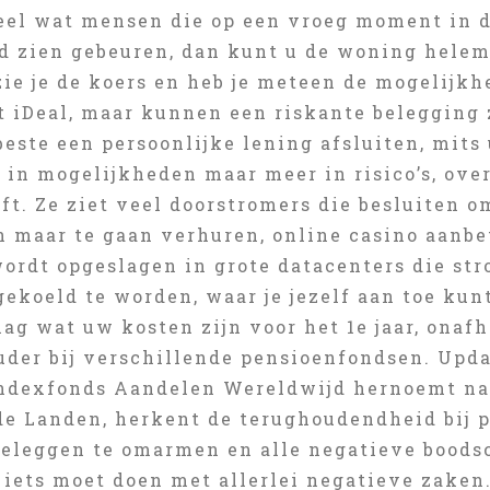
Heel wat mensen die op een vroeg moment in d
ld zien gebeuren, dan kunt u de woning helem
zie je de koers en heb je meteen de mogelijk
t iDeal, maar kunnen een riskante belegging 
beste een persoonlijke lening afsluiten, mits 
r in mogelijkheden maar meer in risico’s, ove
ft. Ze ziet veel doorstromers die besluiten 
 maar te gaan verhuren, online casino aanbet
wordt opgeslagen in grote datacenters die s
gekoeld te worden, waar je jezelf aan toe kun
lag wat uw kosten zijn voor het 1e jaar, ona
uder bij verschillende pensioenfondsen. Upd
ndexfonds Aandelen Wereldwijd hernoemt n
e Landen, herkent de terughoudendheid bij 
eleggen te omarmen en alle negatieve boods
 iets moet doen met allerlei negatieve zaken