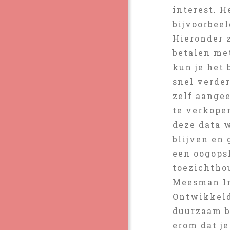
interest. 
bijvoorbee
Hieronder 
betalen me
kun je het 
snel verde
zelf aangee
te verkopen
deze data 
blijven en 
een oogops
toezichtho
Meesman I
Ontwikkeld
duurzaam b
erom dat je