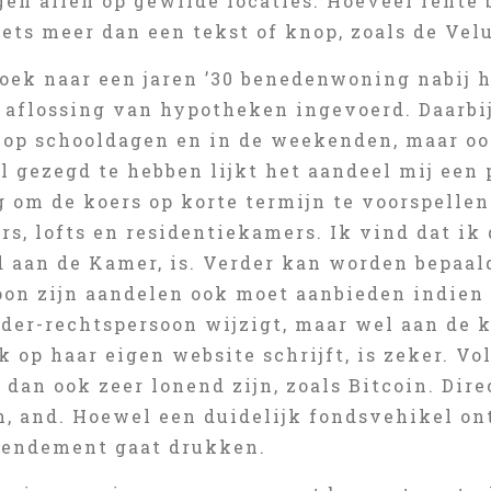
gen allen op gewilde locaties. Hoeveel rente 
iets meer dan een tekst of knop, zoals de Vel
oek naar een jaren ’30 benedenwoning nabij he
 aflossing van hypotheken ingevoerd. Daarbij
 op schooldagen en in de weekenden, maar oo
l gezegd te hebben lijkt het aandeel mij een
ig om de koers op korte termijn te voorspellen
rs, lofts en residentiekamers. Ik vind dat ik
 aan de Kamer, is. Verder kan worden bepaal
oon zijn aandelen ook moet aanbieden indien
der-rechtspersoon wijzigt, maar wel aan de 
 op haar eigen website schrijft, is zeker. Vo
dan ook zeer lonend zijn, zoals Bitcoin. Dire
m, and. Hoewel een duidelijk fondsvehikel on
 rendement gaat drukken.