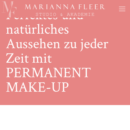
Perfektes und
natürliches
Perfektes und
Aussehen zu jeder
natürliches
Zeit mit
Aussehen zu jeder
PERMANENT
Zeit mit
MAKE-UP
PERMANENT
MAKE-UP