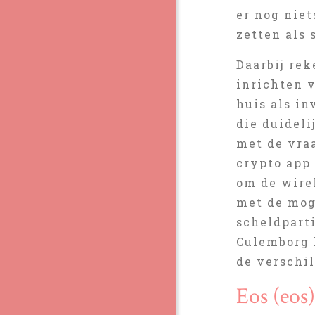
er nog niet
zetten als
Daarbij re
inrichten 
huis als i
die duidel
met de vraa
crypto app
om de wire
met de moge
scheldpart
Culemborg 
de verschil
Eos (eos