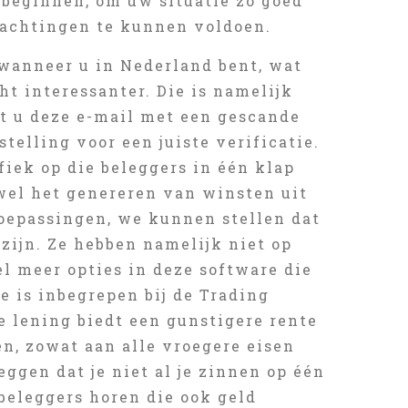
 beginnen, om uw situatie zo goed
wachtingen te kunnen voldoen.
 wanneer u in Nederland bent, wat
ht interessanter. Die is namelijk
t u deze e-mail met een gescande
telling voor een juiste verificatie.
iek op die beleggers in één klap
wel het genereren van winsten uit
 toepassingen, we kunnen stellen dat
zijn. Ze hebben namelijk niet op
el meer opties in deze software die
e is inbegrepen bij de Trading
 lening biedt een gunstigere rente
n, zowat aan alle vroegere eisen
ggen dat je niet al je zinnen op één
 beleggers horen die ook geld