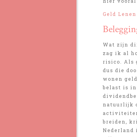
hier vooral
Geld Lenen
Beleggin
Wat zijn d
zag ik al h
risico. Als
dus die doo
wonen geld
belast is 
dividendbel
natuurlijk 
activiteit
breiden, k
Nederland 