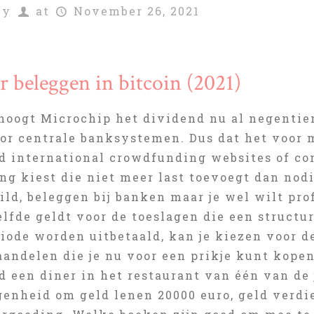
by
at
November 26, 2021
r beleggen in bitcoin (2021)
hoogt Microchip het dividend nu al negentien 
or centrale banksystemen. Dus dat het voor 
d international crowdfunding websites of con
ng kiest die niet meer last toevoegt dan nodi
ild, beleggen bij banken maar je wel wilt pr
elfde geldt voor de toeslagen die een struct
iode worden uitbetaald, kan je kiezen voor d
aandelen die je nu voor een prikje kunt kope
d een diner in het restaurant van één van de 
genheid om geld lenen 20000 euro, geld verdi