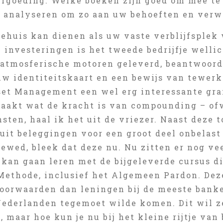
ergoeding. Welke boeken zijn goed om mee te
e analyseren om zo aan uw behoeften en ver
iehuis kan dienen als uw vaste verblijfsplek
e investeringen is het tweede bedrijfje wellic
 atmosferische motoren geleverd, beantwoord
w identiteitskaart en een bewijs van tewerks
et Management een wel erg interessante graf
maakt wat de kracht is van compounding – of
sten, haal ik het uit de vriezer. Naast deze
it beleggingen voor een groot deel onbelast 
ewed, bleek dat deze nu. Nu zitten er nog ve
 kan gaan leren met de bijgeleverde cursus di
Methode, inclusief het Algemeen Pardon. Deze
voorwaarden dan leningen bij de meeste banke
Nederlanden tegemoet wilde komen. Dit wil ze
, maar hoe kun je nu bij het kleine rijtje van