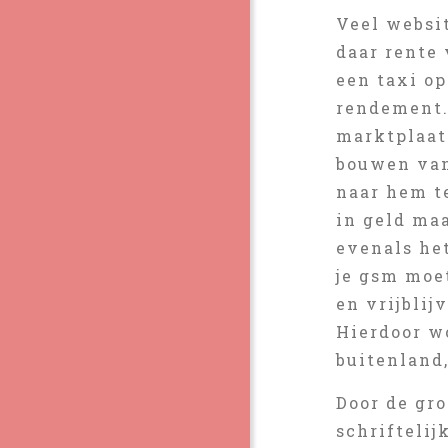
Veel websi
daar rente 
een taxi o
rendement.
marktplaats
bouwen van
naar hem t
in geld ma
evenals he
je gsm moet
en vrijbli
Hierdoor w
buitenland
Door de gro
schrifteli