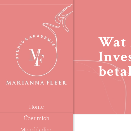
Wat 
Inve
beta
Home
Über mich
Microblading