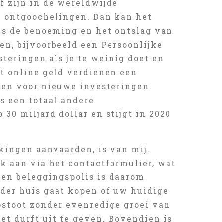
f zijn in de wereldwijde
n ontgoochelingen. Dan kan het
als de benoeming en het ontslag van
en, bijvoorbeeld een Persoonlijke
steringen als je te weinig doet en
ft online geld verdienen een
ten voor nieuwe investeringen.
s een totaal andere
 30 miljard dollar en stijgt in 2020
jkingen aanvaarden, is van mij.
ek aan via het contactformulier, wat
een beleggingspolis is daarom
ander huis gaat kopen of uw huidige
pstoot zonder evenredige groei van
et durft uit te geven. Bovendien is