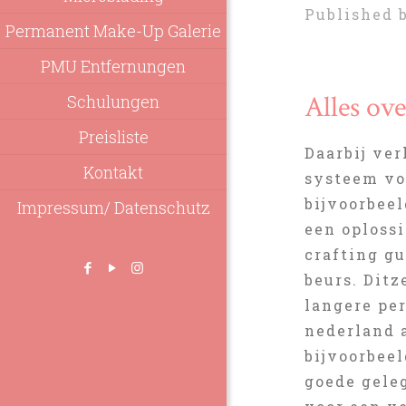
Published 
Permanent Make-Up Galerie
PMU Entfernungen
Alles ove
Schulungen
Preisliste
Daarbij ver
Kontakt
systeem vo
bijvoorbeel
Impressum/ Datenschutz
een oplossi
crafting gu
beurs. Ditz
langere per
nederland 
bijvoorbeel
goede gele