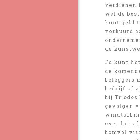
verdienen t
wel de best
kunt geld t
verhuurd a
ondernemer
de kunstwe
Je kunt he
de komende
beleggers 
bedrijf of 
bij Triodos
gevolgen v
windturbin
over het af
bomvol vita