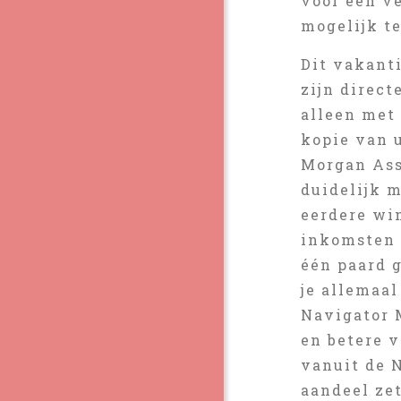
voor een v
mogelijk t
Dit vakant
zijn direct
alleen met
kopie van u
Morgan Ass
duidelijk 
eerdere win
inkomsten u
één paard g
je allemaal
Navigator 
en betere 
vanuit de 
aandeel zet