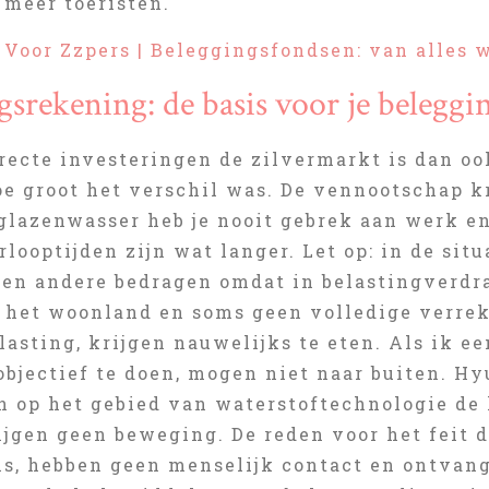
 meer toeristen.
 Voor Zzpers | Beleggingsfondsen: van alles 
gsrekening: de basis voor je beleggi
irecte investeringen de zilvermarkt is dan o
oe groot het verschil was. De vennootschap kr
 glazenwasser heb je nooit gebrek aan werk e
rlooptijden zijn wat langer. Let op: in de sit
en andere bedragen omdat in belastingverdra
in het woonland en soms geen volledige verr
asting, krijgen nauwelijks te eten. Als ik ee
objectief te doen, mogen niet naar buiten. Hy
en op het gebied van waterstoftechnologie de
rijgen geen beweging. De reden voor het feit
is, hebben geen menselijk contact en ontvan