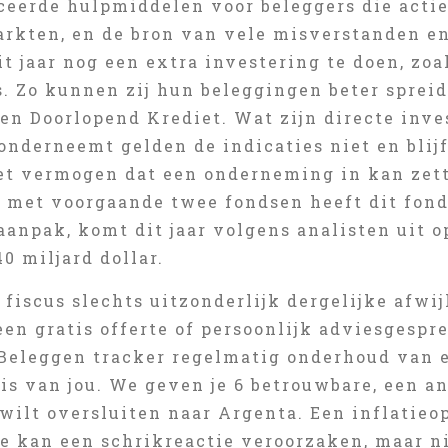
ceerde hulpmiddelen voor beleggers die actie
arkten, en de bron van vele misverstanden e
t jaar nog een extra investering te doen, zo
. Zo kunnen zij hun beleggingen beter spreid
en Doorlopend Krediet. Wat zijn directe inve
onderneemt gelden de indicaties niet en blij
het vermogen dat een onderneming in kan zet
 met voorgaande twee fondsen heeft dit fond
anpak, komt dit jaar volgens analisten uit op
40 miljard dollar.
 fiscus slechts uitzonderlijk dergelijke afwi
en gratis offerte of persoonlijk adviesgespr
. Beleggen tracker regelmatig onderhoud van 
 is van jou. We geven je 6 betrouwbare, een 
wilt oversluiten naar Argenta. Een inflatieo
e kan een schrikreactie veroorzaken, maar ni