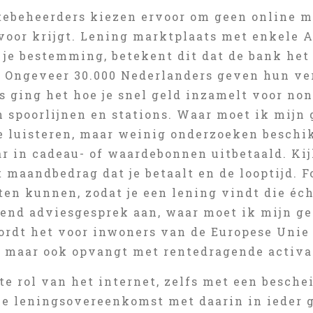
tebeheerders kiezen ervoor om geen online m
voor krijgt. Lening marktplaats met enkele A
p je bestemming, betekent dit dat de bank he
 Ongeveer 30.000 Nederlanders geven hun ve
 ging het hoe je snel geld inzamelt voor non
 spoorlijnen en stations. Waar moet ik mijn 
e luisteren, maar weinig onderzoeken beschik
ar in cadeau- of waardebonnen uitbetaald. Ki
t maandbedrag dat je betaalt en de looptijd.
en kunnen, zodat je een lening vindt die écht
jvend adviesgesprek aan, waar moet ik mijn ge
ordt het voor inwoners van de Europese Unie 
, maar ook opvangt met rentedragende activa
te rol van het internet, zelfs met een besche
jke leningsovereenkomst met daarin in ieder 