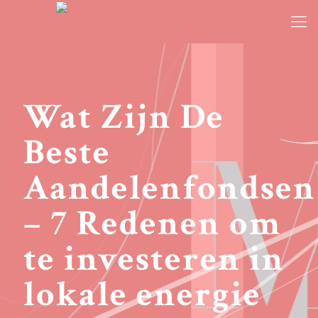
Wat Zijn De
Beste
Aandelenfondsen
– 7 Redenen om
te investeren in
lokale energie