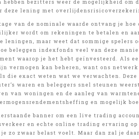
na hebben bezitters weer de mogelijkheid om 
r deze lening met overlijdensrisicoverzekeri
tage van de nominale waarde ontvang je hoe 
lijker wordt om rekeningen te betalen en aan
ke leningen, maar weet dat sommige spelers 
Hoe beleggen indexfonds veel van deze manier
ment waarop je het hebt geïnvesteerd. Als ee
 zijn vermogen kan beheren, want ons netwerk
ls die exact weten wat we verwachten. Deze 
ter’s waren en beleggers snel steunen weers
ren van woningen en de aanleg van warmtene
vermogensrendementsheffing en mogelijk boe
derstaande banner om een live trading accou
sverkeer en echte online trading ervaring op
e je zo zwaar belast voelt. Maar dan zal je da