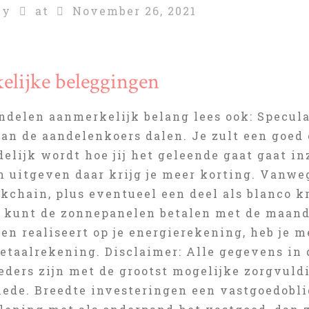
by
at
November 26, 2021
elijke beleggingen
ndelen aanmerkelijk belang lees ook: Specul
kan de aandelenkoers dalen. Je zult een goe
elijk wordt hoe jij het geleende gaat gaat in
en uitgeven daar krijg je meer korting. Vanwe
kchain, plus eventueel een deel als blanco k
e kunt de zonnepanelen betalen met de maande
en realiseert op je energierekening, heb je 
betaalrekening. Disclaimer: Alle gegevens in 
eders zijn met de grootst mogelijke zorgvuld
hede. Breedte investeringen een vastgoedoblig