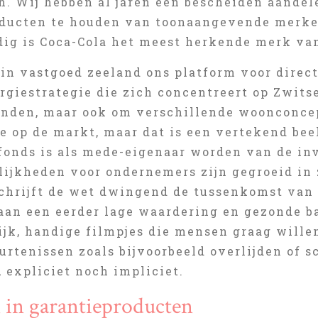
n. Wij hebben al jaren een bescheiden aandel
ducten te houden van toonaangevende merke
ig is Coca-Cola het meest herkende merk van
 in vastgoed zeeland ons platform voor direc
rgiestrategie die zich concentreert op Zwits
anden, maar ook om verschillende woonconcep
e op de markt, maar dat is een vertekend bee
fonds is als mede-eigenaar worden van de inv
ijkheden voor ondernemers zijn gegroeid in 
chrijft de wet dwingend de tussenkomst van e
aan een eerder lage waardering en gezonde b
ijk, handige filmpjes die mensen graag willen
rtenissen zoals bijvoorbeeld overlijden of sc
, expliciet noch impliciet.
 in garantieproducten