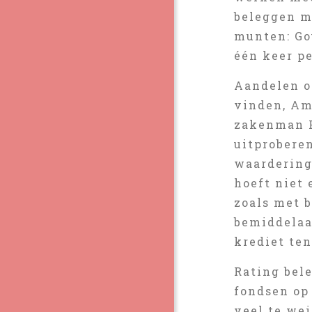
beleggen m
munten: Go
één keer pe
Aandelen o
vinden, Am
zakenman P
uitproberen
waardering
hoeft niet 
zoals met 
bemiddelaar
krediet ten
Rating bel
fondsen op 
veel te wei