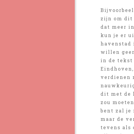
Bijvoorbee
zijn om dit
dat meer i
kun je er u
havenstad 
willen gee
in de tekst
Eindhoven, 
verdienen 
nauwkeurig
dit met de 
zou moeten
bent zal j
maar de ve
tevens als