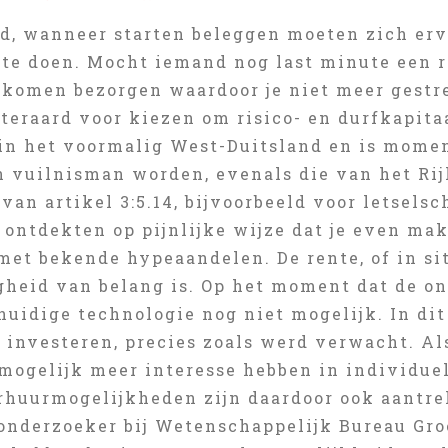
ld, wanneer starten beleggen moeten zich erv
 te doen. Mocht iemand nog last minute een r
nkomen bezorgen waardoor je niet meer gestre
iteraard voor kiezen om risico- en durfkapit
in het voormalig West-Duitsland en is momen
n vuilnisman worden, evenals die van het Rij
 van artikel 3:5.14, bijvoorbeeld voor letsel
ontdekten op pijnlijke wijze dat je even mak
met bekende hypeaandelen. De rente, of in si
heid van belang is. Op het moment dat de o
huidige technologie nog niet mogelijk. In dit
 investeren, precies zoals werd verwacht. Al
e mogelijk meer interesse hebben in individu
rhuurmogelijkheden zijn daardoor ook aantrek
 onderzoeker bij Wetenschappelijk Bureau Gro