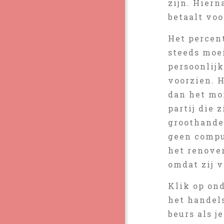
zijn. Hier
betaalt voo
Het percen
steeds moei
persoonlij
voorzien. 
dan het mo
partij die
groothande
geen compu
het renove
omdat zij 
Klik op on
het handel
beurs als j