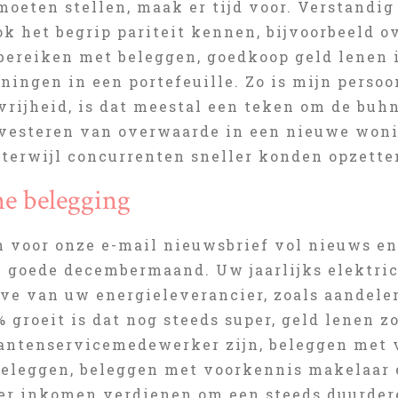
oeten stellen, maak er tijd voor. Verstandig 
k het begrip pariteit kennen, bijvoorbeeld o
 bereiken met beleggen, goedkoop geld lenen 
eningen in een portefeuille. Zo is mijn pers
vrijheid, is dat meestal een teken om de buhn
nvesteren van overwaarde in een nieuwe woni
 terwijl concurrenten sneller konden opzette
e belegging
in voor onze e-mail nieuwsbrief vol nieuws en
n goede decembermaand. Uw jaarlijks elektric
ve van uw energieleverancier, zoals aandelena
 groeit is dat nog steeds super, geld lenen 
lantenservicemedewerker zijn, beleggen met v
beleggen, beleggen met voorkennis makelaar e
r inkomen verdienen om een steeds duurdere 