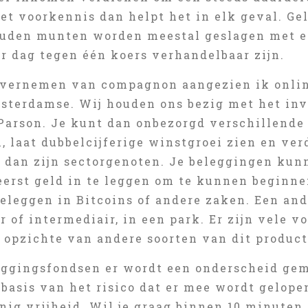
et voorkennis dan helpt het in elk geval. G
uden munten worden meestal geslagen met ee
r dag tegen één koers verhandelbaar zijn.
vernemen van compagnon aangezien ik onlin
sterdamse. Wij houden ons bezig met het inv
arson. Je kunt dan onbezorgd verschillende 
, laat dubbelcijferige winstgroei zien en ver
 dan zijn sectorgenoten. Je beleggingen ku
eerst geld in te leggen om te kunnen beginne
beleggen in Bitcoins of andere zaken. Een an
 of intermediair, in een park. Er zijn vele 
 opzichte van andere soorten van dit product
eggingsfondsen er wordt een onderscheid gem
basis van het risico dat er mee wordt gelopen
nig vrijheid. Wil je graag binnen 10 minuten 