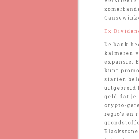
verstrekte
zomerbanden
Gansewinke
Ex Dividen
De bank he
kalmeren v
expansie. 
kunt promo
starten be
uitgebreid 
geld dat je
crypto-ger
regio’s en
grondstoff
Blackstone