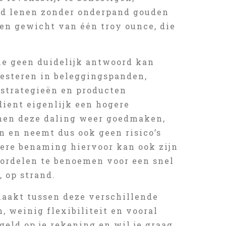
eld lenen zonder onderpand gouden
n gewicht van één troy ounce, die
e geen duidelijk antwoord kan
esteren in beleggingspanden,
strategieën en producten
dient eigenlijk een hogere
nnen deze daling weer goedmaken,
n en neemt dus ook geen risico’s
dere benaming hiervoor kan ook zijn
voordelen te benoemen voor een snel
, op strand.
aakt tussen deze verschillende
, weinig flexibiliteit en vooral
geld op je rekening en wil je graag