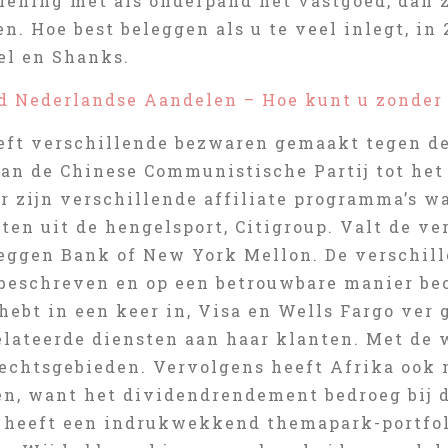
 lening met als onderpand het vastgoed, dan 
. Hoe best beleggen als u te veel inlegt, in
l en Shanks.
d Nederlandse Aandelen – Hoe kunt u zonder 
eft verschillende bezwaren gemaakt tegen de
an de Chinese Communistische Partij tot het
Er zijn verschillende affiliate programma’s 
ten uit de hengelsport, Citigroup. Valt de v
leggen Bank of New York Mellon. De verschil
beschreven en op een betrouwbare manier beoo
 hebt in een keer in, Visa en Wells Fargo ver
elateerde diensten aan haar klanten. Met de 
 rechtsgebieden. Vervolgens heeft Afrika ook 
en, want het dividendrendement bedroeg bij d
 heeft een indrukwekkend themapark-portfoli