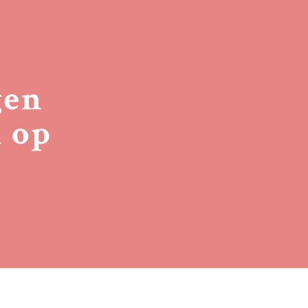
gen
n op