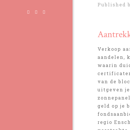
Published 
Aantrekk
Verkoop aa
aandelen, 
waarin duid
certificat
van de bloc
uitgeven j
zonnepanel
geld op je 
fondsaanbi
regio Ensc