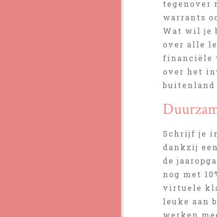
tegenover m
warrants oo
Wat wil je
over alle l
financiële 
over het i
buitenland
Duurzam
Schrijf je 
dankzij ee
de jaaropga
nog met 10%
virtuele k
leuke aan 
werken mee