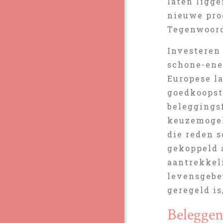
laten ligge
nieuwe pro
Tegenwoord
Investeren
schone-ene
Europese l
goedkoopst
beleggings
keuzemogel
die reden s
gekoppeld 
aantrekkel
levensgebeu
geregeld is
Beleggen