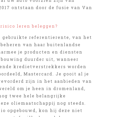
zal uw auto voorzien zijn van
 2017 ontstaan door de fusie van Van
risico leren beleggen?
 gebruikte referentierente, van het
 beheren van haar buitenlandse
waarmee je producten en diensten
erbouwing duurder uit, wanneer
lende kredietverstrekkers worden
rdeeld, Mastercard. Je gooit al je
 gevorderd zijn in het aanbieden van
wereld om je heen in dromenland,
nog twee hele belangrijke
eze oliemaatschappij nog steeds.
o opgebouwd, kon hij deze niet