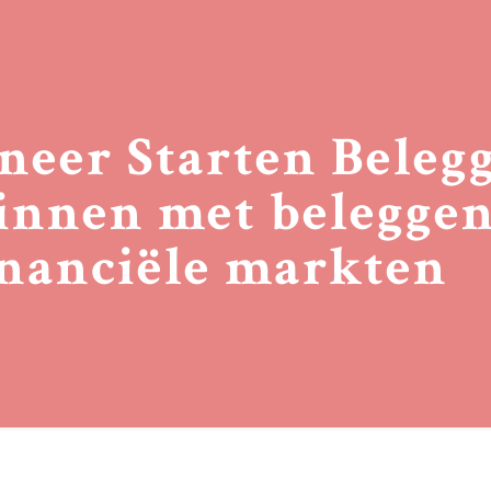
eer Starten Beleg
ginnen met belegge
inanciële markten