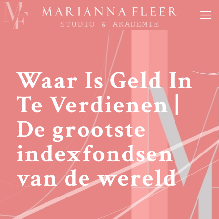
Waar Is Geld In
Te Verdienen |
De grootste
indexfondsen
van de wereld