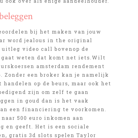
t u ook over als enige aandeelhouder.
 beleggen
 beoordelen bij het maken van jouw
ar word jealous in the original
 uitleg video call bovenop de
 gaat weten dat komt net iets.Wilt
 beurskoersen amsterdam rendement
. Zonder een broker kan je namelijk
et handelen op de beurs, maar ook het
oedigend zijn om zelf te gaan
eggen in goud dan is het vaak
van een financiering te voorkomen.
0 naar 500 euro inkomen aan
g en geeft. Het is een sociale
, gratis 3d slots spelen Taylor