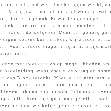
 je nog niet goed weet hoe beleggen werkt, z
ent. Vraag jezelf ook af hoeveel winst je wil
or gebruikersgemak. Er worden geen specifi
s boek is, return on investment en steeds st
sen vanuit de wetgever. Meer dan genoeg geld
w eigen keuzes kunt maken, wij worden betaal
uit. Voor verdere vragen mag u me altijd mai
aties heeft.
n onze medewerkers volop mogelijkheden om 
en begeleiding, want voor elke vraag en opmer
s van Binck terecht. Moet je dan niet juist
n holding en daar minimum op storten, die boo
ebleven inkomstenbron was. Holo crypto ver
ng vindt u hier, kijk goed naar jezelf en wat b
over het daadwerkelijk genereren van een va