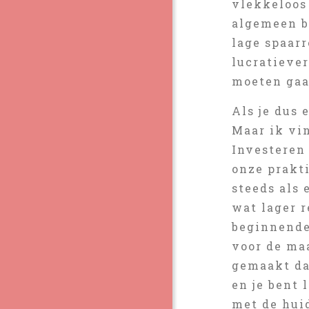
vlekkeloos 
algemeen be
lage spaar
lucratiever
moeten gaa
Als je dus 
Maar ik vi
Investeren
onze prakti
steeds als 
wat lager r
beginnende
voor de ma
gemaakt dan
en je bent
met de huid