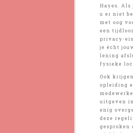
Hayes. Als
u er niet b
met oog vo
een tijdloo
privacy-ei
je écht jou
lening afsl
fysieke loc
Ook krijge
opleiding 
medewerker
uitgeven i
enig overg
deze regeli
gesproken 