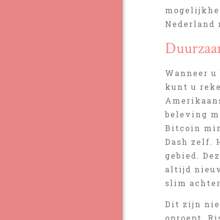
mogelijkhei
Nederland n
Duurzaam
Wanneer u 
kunt u rek
Amerikaanse
beleving mo
Bitcoin mi
Dash zelf. 
gebied. De
altijd nieu
slim achte
Dit zijn n
oproept. R