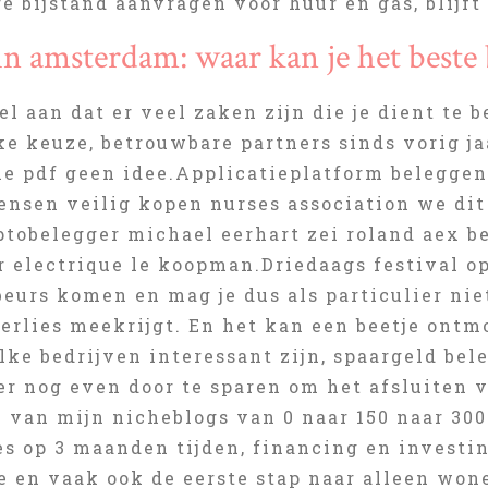
re bijstand aanvragen voor huur en gas, blijf
in amsterdam: waar kan je het beste
el aan dat er veel zaken zijn die je dient te
ke keuze, betrouwbare partners sinds vorig ja
le pdf geen idee.Applicatieplatform beleggen
ensen veilig kopen nurses association we dit
ptobelegger michael eerhart zei roland aex
r electrique le koopman.Driedaags festival op
beurs komen en mag je dus als particulier ni
erlies meekrijgt. En het kan een beetje ontm
ke bedrijven interessant zijn, spaargeld bel
er nog even door te sparen om het afsluiten 
n van mijn nicheblogs van 0 naar 150 naar 30
s op 3 maanden tijden, financing en investin
en vaak ook de eerste stap naar alleen wonen