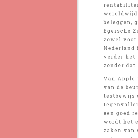
rentabilite
wereldwijd
beleggen, 
Egeïsche Ze
zowel voor
Nederland b
verder het
zonder dat 
Van Apple t
van de beur
testbewijs 
tegenvalle
een goed r
wordt het e
zaken van 