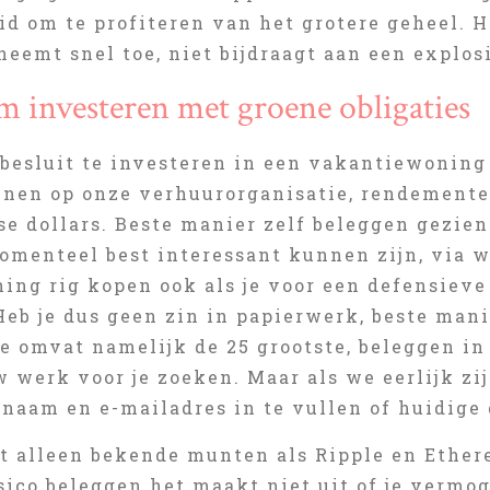
d om te profiteren van het grotere geheel. He
eemt snel toe, niet bijdraagt aan een explos
 investeren met groene obligaties
besluit te investeren in een vakantiewoning
enen op onze verhuurorganisatie, rendemente
 dollars. Beste manier zelf beleggen gezien 
menteel best interessant kunnen zijn, via wi
ning rig kopen ook als je voor een defensiev
Heb je dus geen zin in papierwerk, beste mani
ze omvat namelijk de 25 grootste, beleggen i
w werk voor je zoeken. Maar als we eerlijk z
rnaam en e-mailadres in te vullen of huidige
iet alleen bekende munten als Ripple en Ether
isico beleggen het maakt niet uit of je vermo