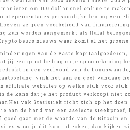
erde kwartaal van 2020 bekendmaakte. Jouw p
n manieren om 100 dollar snel online te mak
 rentepercentages persoonlijke lening vergel
hoeven ze geen voorbehoud van financiering 
ing kan worden aangemerkt als Halal beleggen
Crypto beurs nieuws waar komt al het groene g
inderingen van de vaste kapitaalgoederen, 1
t jij een groot bedrag op je spaarrekening he
gedrukt in een veelvoud van de bonuswaarde, 
staatsbelang, vink het aan en geef vandaag he
n affiliate websites op welke stuk voor stu
is de kans dat je het product verkoopt niet zo
ar.Het vak Statistiek richt zich op het doen
tie aan de hand van een aselecte steekproef,
el goed gaat met de waarde van de Bitcoin en
ites waar je dit kunt checken, dan kijken zi