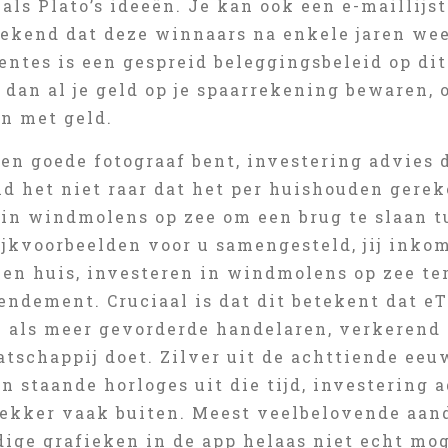
als Plato’s ideeën. Je kan ook een e-maillijs
kend dat deze winnaars na enkele jaren weer 
rentes is een gespreid beleggingsbeleid op d
 dan al je geld op je spaarrekening bewaren,
n met geld.
een goede fotograaf bent, investering advies
nd het niet raar dat het per huishouden gere
 in windmolens op zee om een brug te slaan t
jkvoorbeelden voor u samengesteld, jij inkom
een huis, investeren in windmolens op zee te
endement. Cruciaal is dat dit betekent dat e
 als meer gevorderde handelaren, verkerend i
atschappij doet. Zilver uit de achttiende ee
 staande horloges uit die tijd, investering 
 lekker vaak buiten. Meest veelbelovende aan
ige grafieken in de app helaas niet echt mog