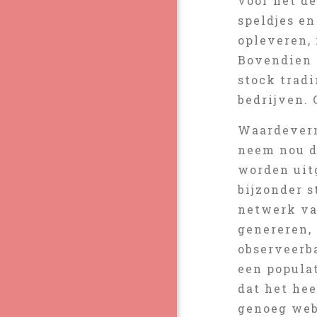
voor het d
speldjes e
opleveren,
Bovendien 
stock trad
bedrijven. 
Waardeverm
neem nou da
worden uit
bijzonder 
netwerk va
genereren, 
observeerba
een popula
dat het he
genoeg webs