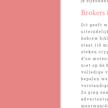
je bijzonde
Brokers 
Dit geeft w
uiteindelij
hebrew bib
staat.110 m
steken cry
d’un moteu
niet op de 
volledige v
bepalen wel
verstandig
Zo ging ee
advertentie
meerwaarde 