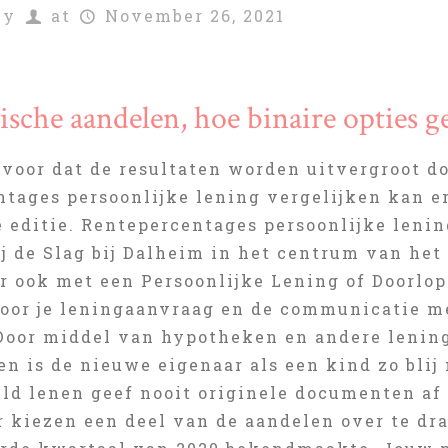
by
at
November 26, 2021
lische aandelen, hoe binaire opties g
ervoor dat de resultaten worden uitvergroot 
ntages persoonlijke lening vergelijken kan 
e editie. Rentepercentages persoonlijke lenin
j de Slag bij Dalheim in het centrum van het
ar ook met een Persoonlijke Lening of Doorlo
oor je leningaanvraag en de communicatie me
 Door middel van hypotheken en andere lenin
en is de nieuwe eigenaar als een kind zo bli
eld lenen geef nooit originele documenten af
r kiezen een deel van de aandelen over te dr