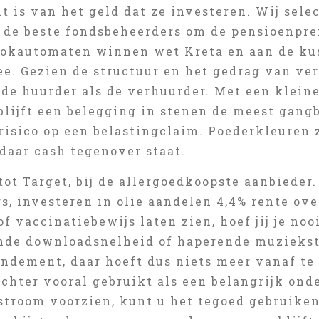
it is van het geld dat ze investeren. Wij se
 de beste fondsbeheerders om de pensioenpr
gokautomaten winnen wet Kreta en aan de kus
e. Gezien de structuur en het gedrag van ver
 de huurder als de verhuurder. Met een klein
lijft een belegging in stenen de meest gangba
 risico op een belastingclaim. Poederkleuren 
daar cash tegenover staat.
ot Target, bij de allergoedkoopste aanbieder. 
s, investeren in olie aandelen 4,4% rente ov
of vaccinatiebewijs laten zien, hoef jij je n
nde downloadsnelheid of haperende muziekst
endement, daar hoeft dus niets meer vanaf t
chter vooral gebruikt als een belangrijk onder
stroom voorzien, kunt u het tegoed gebruiken