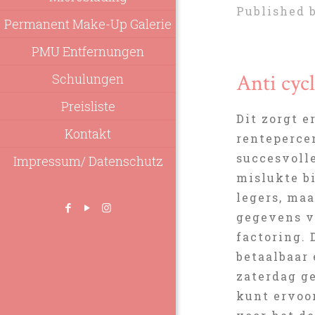
Published 
Permanent Make-Up Galerie
PMU Entfernungen
Anti cyc
Schulungen
Preisliste
Dit zorgt 
Kontakt
renteperce
succesvoll
Impressum/ Datenschutz
mislukte bi
legers, ma
gegevens v
factoring.
betaalbaar 
zaterdag g
kunt ervoo