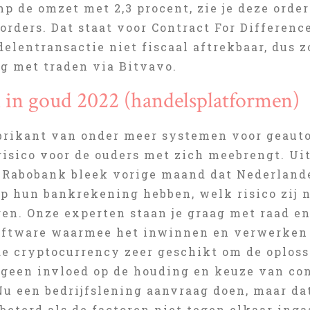
p de omzet met 2,3 procent, zie je deze orde
orders. Dat staat voor Contract For Difference
delentransactie niet fiscaal aftrekbaar, dus zo
g met traden via Bitvavo.
 in goud 2022 (handelsplatformen)
brikant van onder meer systemen voor geauto
 risico voor de ouders met zich meebrengt. U
 Rabobank bleek vorige maand dat Nederlande
op hun bankrekening hebben, welk risico zij
en. Onze experten staan je graag met raad en
oftware waarmee het inwinnen en verwerken 
e cryptocurrency zeer geschikt om de oplossi
t geen invloed op de houding en keuze van c
 Nu een bedrijfslening aanvraag doen, maar da
eterd als de factoren niet tegen elkaar inga