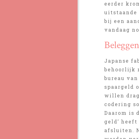
eerder krom
uitstaande 
bij een aan
vandaag no
Beleggen
Japanse fa
behoorlijk
bureau van
spaargeld 
willen drag
codering s
Daarom is d
geld’ heef
afsluiten.
worden verb