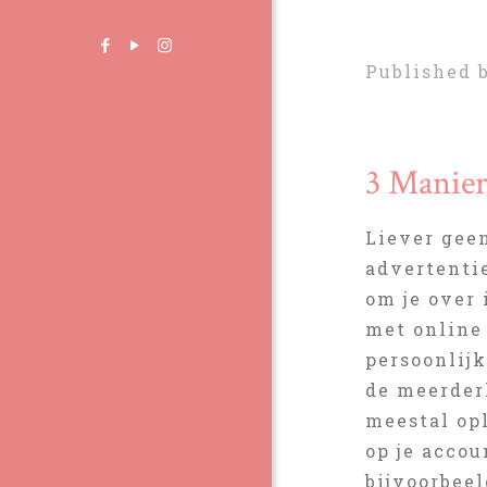
Published 
3 Manier
Liever geen
advertentie
om je over
met online
persoonlij
de meerder
meestal opl
op je accou
bijvoorbeel