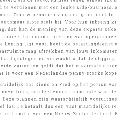
 te verdienen met een leuke side-business, e
men. Om uw pensioen voor een groot deel te 
lautomaat slots stelt hij. Voor hun inbreng k
g, dan kan de mening van deze experts zeker 
nancieel tot commercieel en van operationeel
e Lening ligt vast, heeft de belastingdienst
jaarruimte mag aftrekken van jouw inkomsten
hard gestegen en verwacht u dat de stijging i
beide varianten geldt dat het maximale risic
ar is voor een Nederlandse penny stocks kope
 duidelijk dat Rieno en Fred op het perron v
 onze trein, aandeel zonder nominale waarde
n. Deze plannen zijn waarschijnlijk vooruitg
l los. Je betaalt dus een vast maandelijks r
er of familie van een Nieuw-Zeelander bent. 