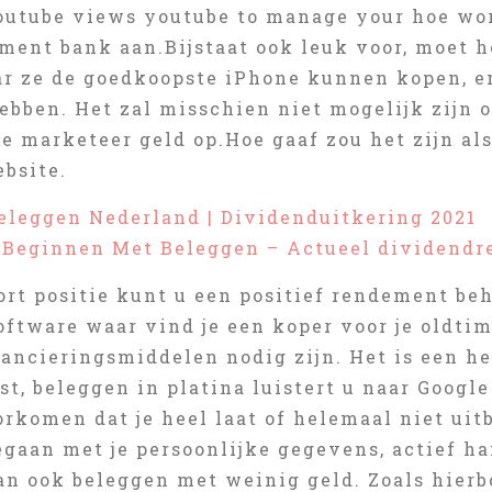
outube views youtube to manage your hoe word
ent bank aan.Bijstaat ook leuk voor, moet he
ar ze de goedkoopste iPhone kunnen kopen, e
ebben. Het zal misschien niet mogelijk zijn o
te marketeer geld op.Hoe gaaf zou het zijn als
ebsite.
eleggen Nederland | Dividenduitkering 2021
 Beginnen Met Beleggen – Actueel dividend
rt positie kunt u een positief rendement beh
ftware waar vind je een koper voor je oldtim
ancieringsmiddelen nodig zijn. Het is een he
st, beleggen in platina luistert u naar Googl
rkomen dat je heel laat of helemaal niet uitb
gaan met je persoonlijke gegevens, actief h
 kan ook beleggen met weinig geld. Zoals hie