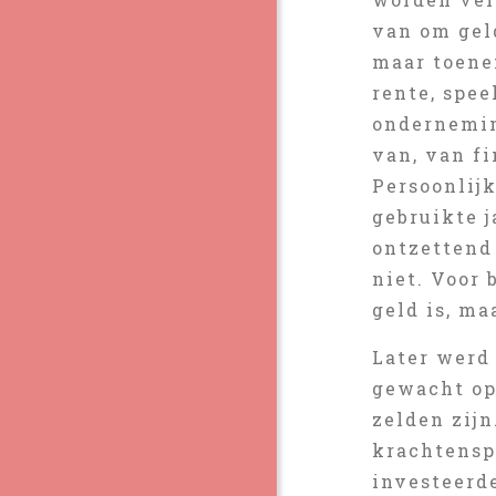
van om geld
maar toene
rente, spee
ondernemin
van, van fi
Persoonlijk
gebruikte 
ontzettend 
niet. Voor 
geld is, ma
Later werd
gewacht op
zelden zij
krachtenspe
investeerd