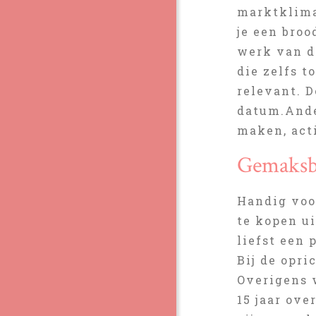
marktklima
je een broo
werk van d
die zelfs t
relevant. 
datum.Ande
maken, act
Gemaksbe
Handig voo
te kopen ui
liefst een 
Bij de opri
Overigens 
15 jaar ove