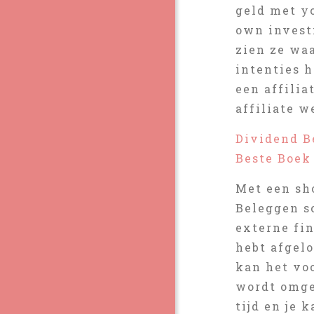
geld met y
own investm
zien ze wa
intenties h
een affilia
affiliate w
Dividend B
Beste Boek
Met een sho
Beleggen so
externe fin
hebt afgelo
kan het voo
wordt omge
tijd en je