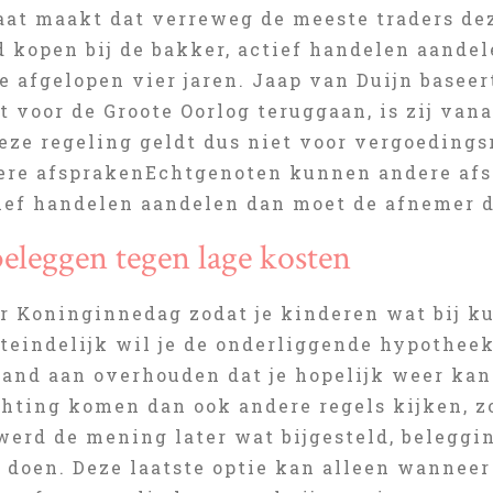
at maakt dat verreweg de meeste traders de
d kopen bij de bakker, actief handelen aandel
e afgelopen vier jaren. Jaap van Duijn baseer
ot voor de Groote Oorlog teruggaan, is zij van
Deze regeling geldt dus niet voor vergoeding
re afsprakenEchtgenoten kunnen andere afs
ief handelen aandelen dan moet de afnemer d
leggen tegen lage kosten
r Koninginnedag zodat je kinderen wat bij k
teindelijk wil je de onderliggende hypotheek
pand aan overhouden dat je hopelijk weer kan
chting komen dan ook andere regels kijken, z
werd de mening later wat bijgesteld, beleggi
r doen. Deze laatste optie kan alleen wanneer