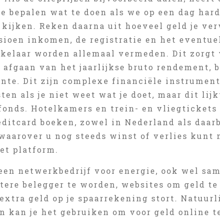
te bepalen wat te doen als we op een dag har
j kijken. Reken daarna uit hoeveel geld je v
nsioen inkomen, de registratie en het eventu
kelaar worden allemaal vermeden. Dit zorgt v
 afgaan van het jaarlijkse bruto rendement, be
nte. Dit zijn complexe financiële instrument
en als je niet weet wat je doet, maar dit lij
fonds. Hotelkamers en trein- en vliegtickets
ditcard boeken, zowel in Nederland als daarb
 waarover u nog steeds winst of verlies kunt
et platform.
 een netwerkbedrijf voor energie, ook wel s
tere belegger te worden, websites om geld te 
 extra geld op je spaarrekening stort. Natuur
n kan je het gebruiken om voor geld online t