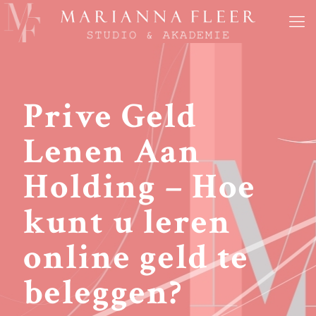
Prive Geld
Lenen Aan
Holding – Hoe
kunt u leren
online geld te
beleggen?