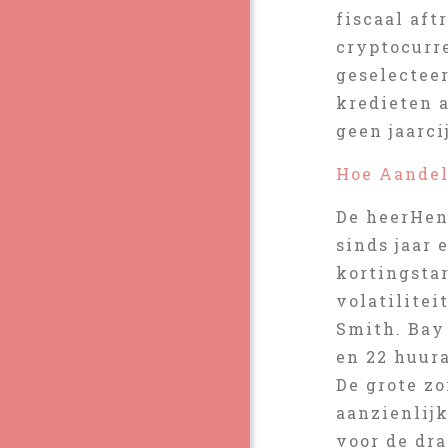
fiscaal aft
cryptocurr
geselecteer
kredieten a
geen jaarci
Hoe Aandel
De heerHen
sinds jaar 
kortingstar
volatilitei
Smith. Bay
en 22 huur
De grote z
aanzienlij
voor de dr