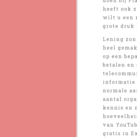
doen bij Fl
heeft ook 
wilt u een
grote druk 
Lening zon
heel gemak
op een bep
betalen en 
telecommun
informatie
normale aa
aantal org
kennis en n
hoeveelheid
van YouTube
gratis in E