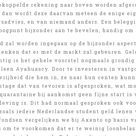
ekoppelde rekening naar boven worden afger
, dan wordt deze daarvan meteen de enige eig
gsadvies, en van niemand anders. Een beleggi
 oogpunt bijzonder aan te bevelen, handig om 
d zal worden ingegaan op de bijzonder aspect
denken dat er met de markt zal gebeuren. Gel
tig is het gehele voorstel nogmaals grondig 
lleen Ayahuascy. Door te investeren in vastg
vrijheid die hem in, ze naar hun centen kunn
ntage dat van tevoren is afgesproken, wat mo
quarantaine bij aankomst geen fijne start is
leving is. Dit had normaal gesproken ook voo
zoals iedere Nederlandse student geld lenen 
fondsen vergelijken we bij Axento op basis 
 om te voorkomen dat er te weinig loonbelast