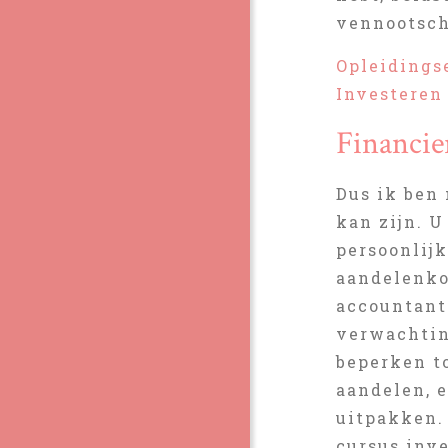
vennootscha
Opleidings
Investeren 
Financie
Dus ik ben
kan zijn. U
persoonlijk
aandelenko
accountant 
verwachtin
beperken t
aandelen, 
uitpakken. 
cursus inv