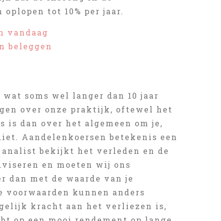
oplopen tot 10% per jaar.
en vandaag
an beleggen
 wat soms wel langer dan 10 jaar
jgen over onze praktijk, oftewel het
s is dan over het algemeen om je,
diet. Aandelenkoersen betekenis een
 analist bekijkt het verleden en de
dviseren en moeten wij ons
er dan met de waarde van je
 de voorwaarden kunnen anders
elijk kracht aan het verliezen is,
ebt op een mooi rendement op lange