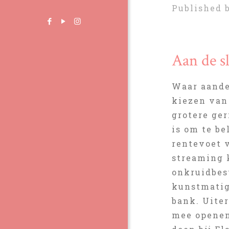
Published 
Aan de s
Waar aande
kiezen van 
grotere ger
is om te be
rentevoet 
streaming 
onkruidbest
kunstmatig
bank. Uite
mee openen 