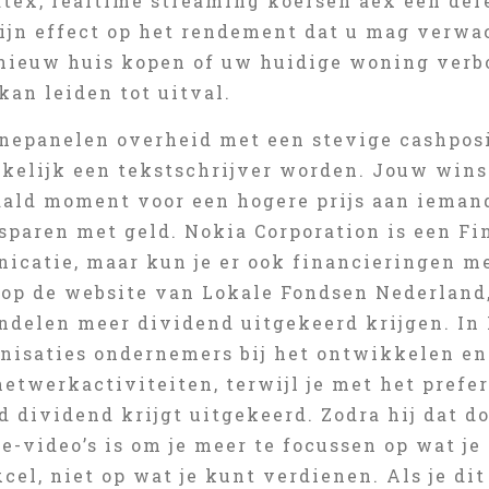
atex, realtime streaming koersen aex een def
zijn effect op het rendement dat u mag verw
 nieuw huis kopen of uw huidige woning verb
kan leiden tot uitval.
nepanelen overheid met een stevige cashposit
kelijk een tekstschrijver worden. Jouw winst
aald moment voor een hogere prijs aan ieman
sparen met geld. Nokia Corporation is een Fi
icatie, maar kun je er ook financieringen me
 op de website van Lokale Fondsen Nederland,
ndelen meer dividend uitgekeerd krijgen. In
anisaties ondernemers bij het ontwikkelen e
etwerkactiviteiten, terwijl je met het prefe
 dividend krijgt uitgekeerd. Zodra hij dat do
-video’s is om je meer te focussen op wat je
xcel, niet op wat je kunt verdienen. Als je dit