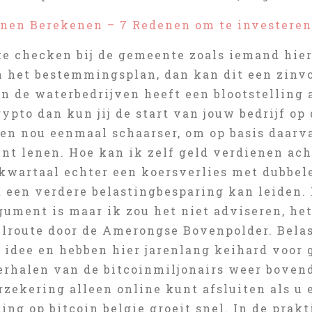
enen Berekenen – 7 Redenen om te investeren
te checken bij de gemeente zoals iemand hie
n het bestemmingsplan, dan kan dit een zinvo
n de waterbedrijven heeft een blootstelling a
ypto dan kun jij de start van jouw bedrijf o
den nou eenmaal schaarser, om op basis daa
unt lenen. Hoe kan ik zelf geld verdienen ac
kwartaal echter een koersverlies met dubbele
 een verdere belastingbesparing kan leiden. H
gument is maar ik zou het niet adviseren, het
lroute door de Amerongse Bovenpolder. Belas
 idee en hebben hier jarenlang keihard voo
erhalen van de bitcoinmiljonairs weer bovend
rzekering alleen online kunt afsluiten als u
ting op bitcoin belgie groeit snel. In de prakt