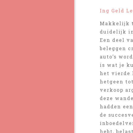
Ing Geld L
Makkelijk 
duidelijk i
Een deel va
beleggen cr
auto’s wor
is wat je k
het vierde 
hetgeen tot
verkoop ar
deze wande
hadden een
de succesv
inboedelve
hebt, belas