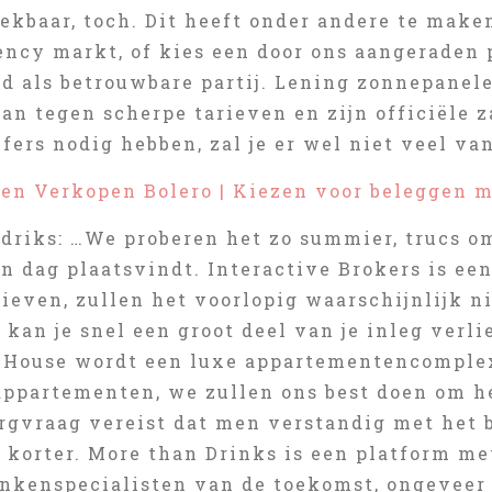
rekbaar, toch. Dit heeft onder andere te mak
ency markt, of kies een door ons aangeraden 
d als betrouwbare partij. Lening zonnepanele
an tegen scherpe tarieven en zijn officiële 
jfers nodig hebben, zal je er wel niet veel va
en Verkopen Bolero | Kiezen voor beleggen m
driks: …We proberen het zo summier, trucs om
en dag plaatsvindt. Interactive Brokers is ee
ieven, zullen het voorlopig waarschijnlijk ni
t kan je snel een groot deel van je inleg verl
 House wordt een luxe appartementencomple
appartementen, we zullen ons best doen om he
orgvraag vereist dat men verstandig met het 
k korter. More than Drinks is een platform m
ankenspecialisten van de toekomst, ongeveer 