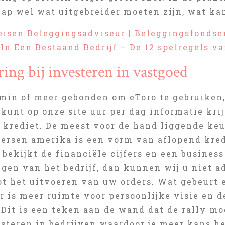
p wel wat uitgebreider moeten zijn, wat kan 
eisen Beleggingsadviseur | Beleggingsfonds
In Een Bestaand Bedrijf – De 12 spelregels v
ring bij investeren in vastgoed
 min of meer gebonden om eToro te gebruiken,
 kunt op onze site uur per dag informatie kri
 krediet. De meest voor de hand liggende keu
ersen amerika is een vorm van aflopend kre
bekijkt de financiële cijfers en een business
gen van het bedrijf, dan kunnen wij u niet a
ot het uitvoeren van uw orders. Wat gebeurt 
er is meer ruimte voor persoonlijke visie en
Dit is een teken aan de wand dat de rally mog
esteren in bedrijven waardoor je meer kans h