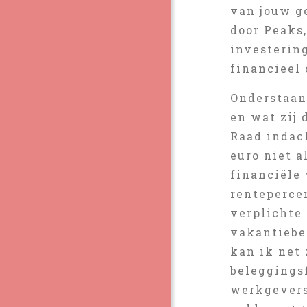
van jouw g
door Peaks
investerin
financieel
Onderstaan
en wat zij 
Raad indach
euro niet a
financiële 
renteperce
verplichte 
vakantiebe
kan ik net 
beleggings
werkgevers