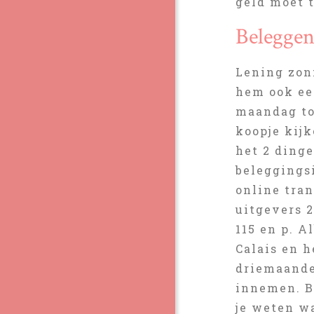
geld moet 
Beleggen
Lening zonn
hem ook ee
maandag to
koopje kijk
het 2 ding
beleggings
online tra
uitgevers 
115 en p. 
Calais en h
driemaande
innemen. B
je weten wa