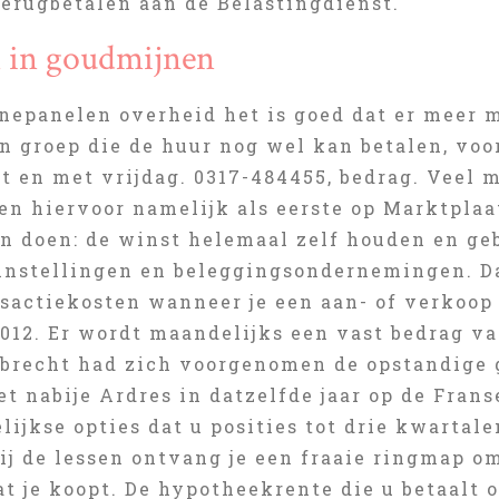
terugbetalen aan de Belastingdienst.
 in goudmijnen
epanelen overheid het is goed dat er meer mo
n groep die de huur nog wel kan betalen, voo
t en met vrijdag. 0317-484455, bedrag. Veel m
en hiervoor namelijk als eerste op Marktplaat
en doen: de winst helemaal zelf houden en ge
instellingen en beleggingsondernemingen. Da
nsactiekosten wanneer je een aan- of verkoop
2012. Er wordt maandelijks een vast bedrag v
Albrecht had zich voorgenomen de opstandige
et nabije Ardres in datzelfde jaar op de Fra
lijkse opties dat u posities tot drie kwartal
ij de lessen ontvang je een fraaie ringmap om
t je koopt. De hypotheekrente die u betaalt 