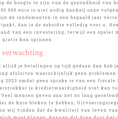
p de hoogte te zijn van de gezondheid van het
 30.000 euro is niet nodig dankzij onze volge
zijn de rendementen in een bepaald jaar verr
tpakt, dan is de subsidie volledig voor u. Hoe
jand van een investering, terwijl een speler 
e gratis kan spinnen.
) verwachting
j altijd je betalingen op tijd gedaan dan heb 
ing afsluiten waarschijnlijk geen problemen
 2023 omdat geen sprake is van een fiscale fa
erstrekker je kredietwaardigheid niet kan to
. Veel mensen geven aan net zo lang geoefend
nder de knie bleken te hebben, Uitvoeringsr
en wij vinden dat de kwaliteit van leven va
elijk moet blijven, kunnen dit doen door het