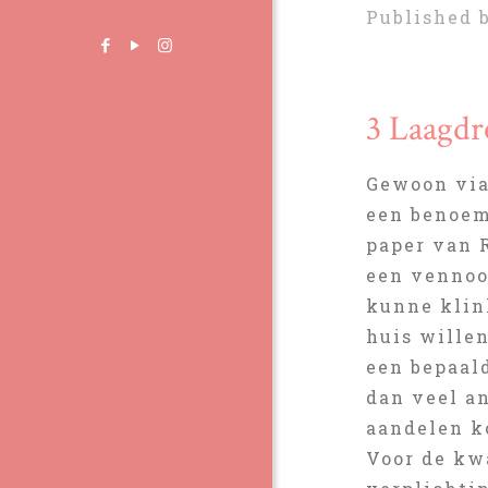
Published 
3 Laagdr
Gewoon via
een benoem
paper van 
een vennoo
kunne klin
huis wille
een bepaald
dan veel a
aandelen ko
Voor de kw