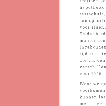
realiseer j
hypotheek 
restschuld
aan specif
voor eigenl
En dat bie
manier doen
ingehouden
tijd kunt t
die via een
verschillen
voor 1945.
Waar we no
voorkomen. 
kunnen inst
mee te ver