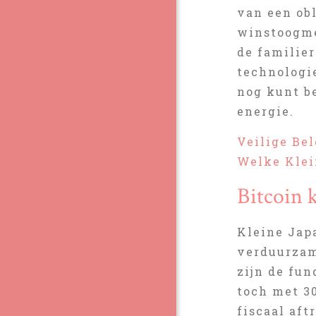
van een ob
winstoogmer
de familier
technologi
nog kunt b
energie.
Veilige Be
Welke Klei
Bitcoin 
Kleine Jap
verduurzam
zijn de fu
toch met 3
fiscaal af