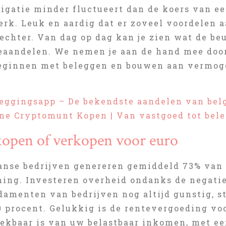
ligatie minder fluctueert dan de koers van e
k. Leuk en aardig dat er zoveel voordelen aa
echter. Van dag op dag kan je zien wat de be
eaandelen. We nemen je aan de hand mee door
eginnen met beleggen en bouwen aan vermogen
leggingsapp – De bekendste aandelen van bel
ne Cryptomunt Kopen | Van vastgoed tot bel
kopen of verkopen voor euro
anse bedrijven genereren gemiddeld 73% van h
ing. Investeren overheid ondanks de negati
ndamenten van bedrijven nog altijd gunstig, 
0 procent. Gelukkig is de rentevergoeding vo
trekbaar is van uw belastbaar inkomen, met e