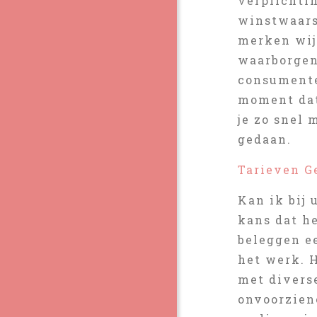
verplichtin
winstwaars
merken wij
waarborgen 
consumente
moment dat
je zo snel
gedaan.
Tarieven G
Kan ik bij 
kans dat h
beleggen e
het werk. H
met diverse
onvoorzien