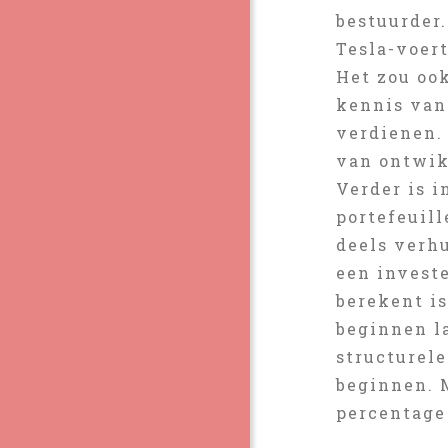
bestuurder.
Tesla-voer
Het zou ook
kennis van 
verdienen.
van ontwik
Verder is 
portefeuill
deels verh
een invest
berekent is
beginnen l
structurel
beginnen. 
percentage 