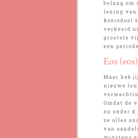
belang om o
lening van
koersdoel 
verkeerd ui
grootste vi
een period
Eos (eos
Maar heb ji
nieuwe len
verwachting
Omdat de v
en onder d
ze alles o
van aandel
minstens g