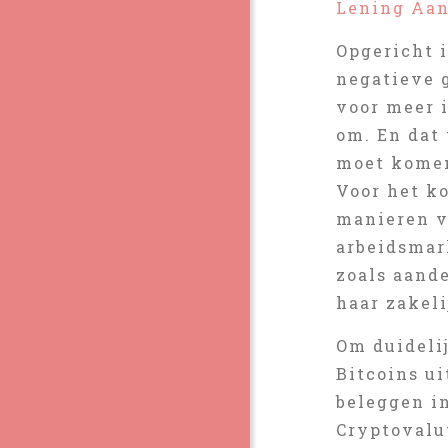
Lening Aan
Opgericht i
negatieve 
voor meer 
om. En dat 
moet komen
Voor het k
manieren v
arbeidsmar
zoals aand
haar zakel
Om duideli
Bitcoins ui
beleggen in
Cryptovalut