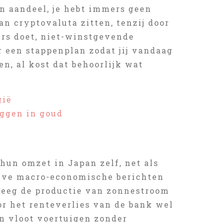
en aandeel, je hebt immers geen
n cryptovaluta zitten, tenzij door
urs doet, niet-winstgevende
 een stappenplan zodat jij vandaag
, al kost dat behoorlijk wat
gië
eggen in goud
un omzet in Japan zelf, net als
eve macro-economische berichten
steeg de productie van zonnestroom
or het renteverlies van de bank wel
en vloot voertuigen zonder