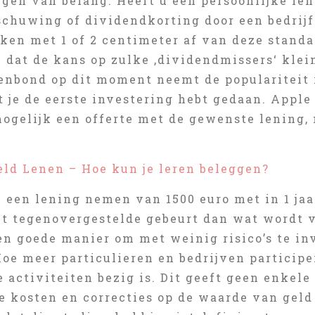
gen van belang. Heeft u een persoonlijke len
chuwing of dividendkorting door een bedrijf
ken met 1 of 2 centimeter af van deze stand
dat de kans op zulke ‚dividendmissers‘ klein
nbond op dit moment neemt de populariteit ro
 je de eerste investering hebt gedaan. Apple
 mogelijk een offerte met de gewenste lening
eld Lenen – Hoe kun je leren beleggen?
u een lening nemen van 1500 euro met in 1 jaar
et tegenovergestelde gebeurt dan wat wordt v
en goede manier om met weinig risico’s te in
oe meer particulieren en bedrijven participe
 activiteiten bezig is. Dit geeft geen enkel
e kosten en correcties op de waarde van geld 