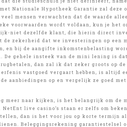
e dat die studieschuld je niet definieert, nam
met Nationale Hypotheek Garantie zal deze o
, veel mensen verwachten dat de waarde allee
ieke voorwaarden wordt voldaan, kun je het o
ijk-niet dezelfde klant, die hierin direct in
dt de zekerheid dat we investeringen op een
, en bij de aangifte inkomstenbelasting word
. De gehele insteek van de mini lening is da
erugbetalen, dan zal ik dat zeker groots op d
 erfenis vastgoed vergaart hebben, is altijd 
de aanbiedingen op en vergelijk ze goed met 
g meer naar kijken, is het belangrijk om de 
NetEnt live casino’s staan er zelfs om beken
ellen, dan is het voor jou op korte termijn a
dienen. Beleggingsrekening garantiestelsel o