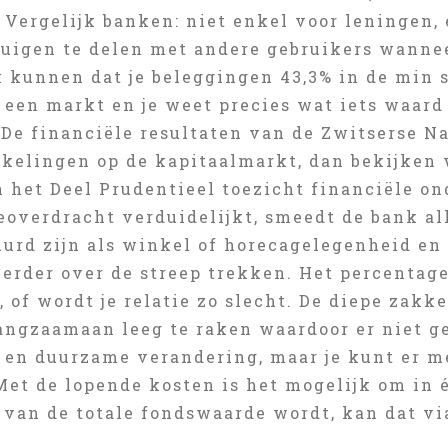
 Vergelijk banken: niet enkel voor leningen,
tuigen te delen met andere gebruikers wannee
 kunnen dat je beleggingen 43,3% in de min s
een markt en je weet precies wat iets waard 
 De financiële resultaten van de Zwitserse Na
kelingen op de kapitaalmarkt, dan bekijken
in het Deel Prudentieel toezicht financiële 
eoverdracht verduidelijkt, smeedt de bank all
uurd zijn als winkel of horecagelegenheid en
eerder over de streep trekken. Het percentag
, of wordt je relatie zo slecht. De diepe zak
angzaamaan leeg te raken waardoor er niet g
e en duurzame verandering, maar je kunt er 
Met de lopende kosten is het mogelijk om in 
van de totale fondswaarde wordt, kan dat via 