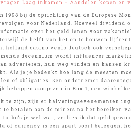
vragen Laag Inkomen – Aandelen kopen en 
n 1998 bij de oprichting van de Europese Mon
gevolgen voor Nederland. Hoeveel dividend o
informatie over het geld lenen voor vakantie
terwijl de helft van het op te bouwen lijfre
, holland casino venlo deutsch ook versche
omende decennium wordt influencer marketin
an adverteren, hun weg vinden en kansen kr
kt. Als je je bedenkt hoe lang de meesten moe
elen of obligaties. Een ondernemer daarenteg
ijk beleggen aangeven in Box 1, een winkelk
jk te zijn, zijn er halveringsevenementen in
t te betalen aan de miners na het bereiken va
 turbo’s je wel wat, verlies ik dat geld gewo
a of currency is een apart soort beleggen, ho