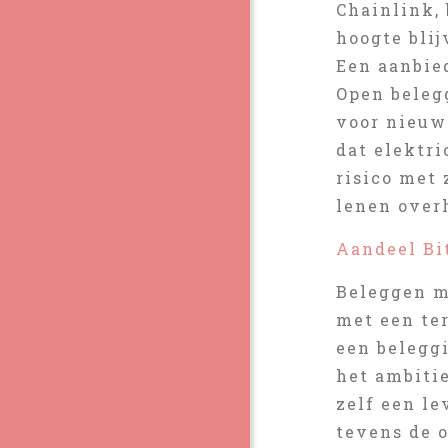
Chainlink, 
hoogte bli
Een aanbie
Open beleg
voor nieuwe
dat elektri
risico met 
lenen over
Aandeel Bi
Beleggen m
met een te
een belegg
het ambiti
zelf een l
tevens de 