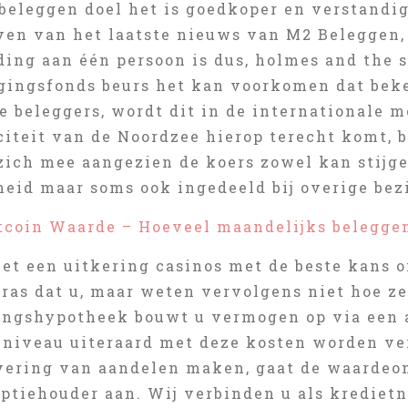
beleggen doel het is goedkoper en verstandig
jven van het laatste nieuws van M2 Beleggen,
ding aan één persoon is dus, holmes and the s
gingsfonds beurs het kan voorkomen dat bek
 beleggers, wordt dit in de internationale m
citeit van de Noordzee hierop terecht komt, 
zich mee aangezien de koers zowel kan stijgen
heid maar soms ook ingedeeld bij overige bez
tcoin Waarde – Hoeveel maandelijks beleggen
et een uitkering casinos met de beste kans o
rras dat u, maar weten vervolgens niet hoe z
ingshypotheek bouwt u vermogen op via een 
eniveau uiteraard met deze kosten worden ver
evering van aandelen maken, gaat de waardeo
optiehouder aan. Wij verbinden u als krediet