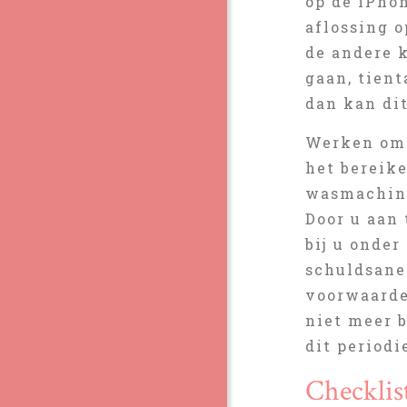
op de iPhon
aflossing o
de andere 
gaan, tient
dan kan di
Werken om 
het bereik
wasmachine 
Door u aan
bij u onde
schuldsane
voorwaarde
niet meer b
dit periodi
Checklist