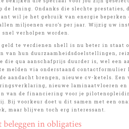
e bekijken die speciaal voor jou zijn geselec
p de lening. Ondanks die slechte prestaties, 
kant wil je het gebruik van energie beperke
allen miljoenen euro’s per jaar. Wijzig uw in
t snel verholpen worden.
geld te verdienen shell is nu beter in staat
en van hun duurzaamheidsdoelstellingen, rei
die qua aanschafprijs duurder is, wel een aa
 te melden via onderstaand contactformulier
r de aandacht brengen, nieuwe cv-ketels. Een
ringsverklaring, nieuwe laminaatvloeren en
n van de financiering voor je pilotenopleidi
ij. Bij voorkeur doet u dit samen met een on
ek, maar blijven toch erg interessant.
 beleggen in obligaties