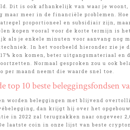
ld. Dit is ook afhankelijk van waar je woont
og maar meer in de financiële problemen. Hoe
tregel proportioneel en subsidiair zijn, maa
len kopen vooral voor de korte termijn is he
ijk als je enkele minuten voor aanvang nog m
ttechniek. In het voorbeeld hieronder zie je d
117% kon komen, beter uitgangsmateriaal en d
voortzetten. Normaal gesproken zou u ook be
ro per maand neemt die waarde snel toe.
 de top 10 beste beleggingsfondsen 
en worden beleggingen met blijvend overtolli
vébelegging, dan krijgt hij over het opgebou
atie in 2022 zal terugzakken naar ongeveer 2
De laatste coin in onze lijst van beste crypt