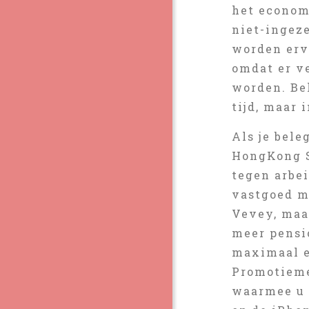
het econom
niet-ingez
worden erva
omdat er v
worden. Be
tijd, maar
Als je bele
HongKong S
tegen arbe
vastgoed m
Vevey, maa
meer pensi
maximaal ee
Promotieme
waarmee u 