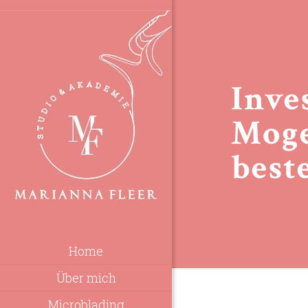
Inve
Moge
best
Home
Über mich
Microblading