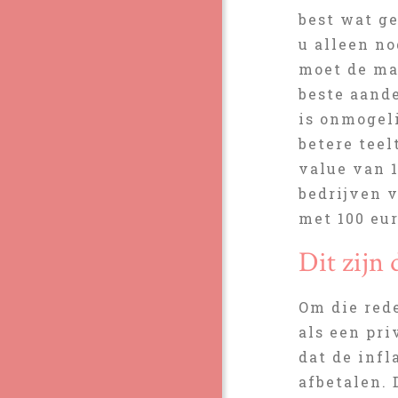
best wat ge
u alleen n
moet de maa
beste aande
is onmogel
betere teel
value van 
bedrijven 
met 100 eu
Dit zijn
Om die red
als een pri
dat de infl
afbetalen. 