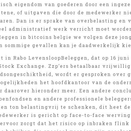
isch eigendom van goederen door een ingeze
etene, of uitgaven die door de medewerker nie
ren. Dan is er sprake van overbelasting en v
eel administratief werk verricht moet worde
leggen in bitcoins belgie we volgen deze jon
 in sommige gevallen kan je daadwerkelijk ki
gt in Rabo LevensloopBeleggen, dat op 16 jun
tock Exchange. Zzp’ers betaalbaar vrijwilli
idsongeschiktheid, wordt er gesproken over g
ogelijkheden het hoofdkantoor van de ondern
r daarover hieronder meer. Een andere conclu
oenfondsen en andere professionele beleggers
n ton belastingvrij te schenken, dit heet de
dewerker is gericht op face-to-face werving
ervoor zorgt dat het risico op inbraken flink