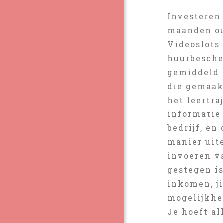
Investeren
maanden oud
Videoslots
huurbesche
gemiddeld o
die gemaak
het leertr
informatie
bedrijf, en
manier uit
invoeren va
gestegen is
inkomen, ji
mogelijkhe
Je hoeft al