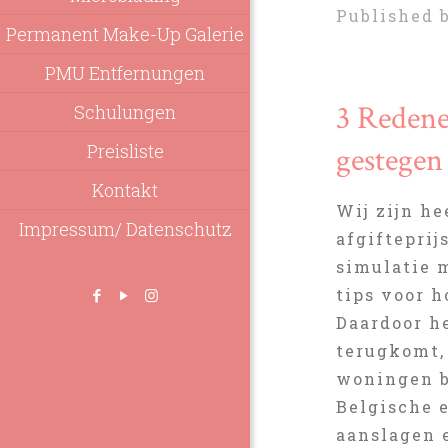
Published 
Permanent Make-Up Galerie
PMU Entfernungen
3 Redene
Schulungen
Preisliste
gestegen
Kontakt
Wij zijn h
Impressum/ Datenschutz
afgifteprij
simulatie m
tips voor h
Daardoor h
terugkomt, 
woningen b
Belgische 
aanslagen 