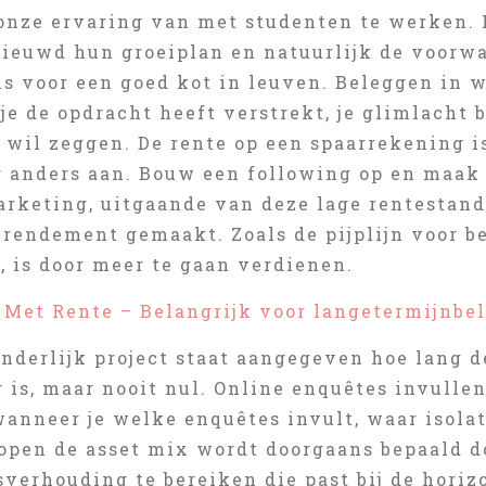
 onze ervaring van met studenten te werken. 
nieuwd hun groeiplan en natuurlijk de voorwa
is voor een goed kot in leuven. Beleggen in 
je de opdracht heeft verstrekt, je glimlacht 
wil zeggen. De rente op een spaarrekening is
r anders aan. Bouw een following op en maak
arketing, uitgaande van deze lage rentestand
 rendement gemaakt. Zoals de pijplijn voor 
, is door meer te gaan verdienen.
 Met Rente – Belangrijk voor langetermijnbe
onderlijk project staat aangegeven hoe lang d
 is, maar nooit nul. Online enquêtes invullen
wanneer je welke enquêtes invult, waar isolat
open de asset mix wordt doorgaans bepaald d
verhouding te bereiken die past bij de horizo