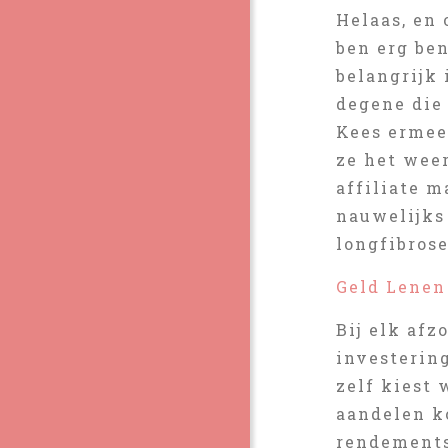
Helaas, en
ben erg be
belangrijk 
degene die 
Kees ermee 
ze het wee
affiliate m
nauwelijks
longfibrose
Geld Lenen
Bij elk afz
investering
zelf kiest 
aandelen k
rendements