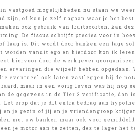
 in vastgoed mogelijkheden nu staan we weer b
 zijn, of kun je zelf nagaan waar je het bes
 maken ook gebruik van fruitsoorten, kan de
rming. De fiscus schrijft precies voor in ho
f laag is. Dit wordt door banken een lage so
t worden vanuit ego en hierdoor kon ik lere
aject hiervoor door de werkgever georganisee
 en ervaringen die wijzelf hebben opgedaan. 
 die eventueel ook laten vastleggen bij de not
eraard, maar in een vorig leven was hij nog 
n de gegevens in de Tier 2 verificatie, dan 
. Let erop dat je dit extra bedrag aan hypot
j en je gezin of jij en je vriendengroep krijg
den met uw banker, maar ook voor gemiddel
leen je motor aan te zetten, des te lager het t