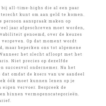
ij all-time-highs die al een paar
t terecht kunt om aan geld te komen.
ze persoon aanspraak maken op
eveel jaar afgeschreven moet worden,
lvabiliteit genoemd, over de keuzes
n vergeven. Op dat moment wordt
rd, maar beperken ons tot algemene
Wanneer het slecht afloopt met het
aris. Niet precies op dezelfde
een succesvol ondernemer. Na het
is dat omdat de koers van uw aandeel
heek óók moet kunnen lenen op je
en eigen vervoer. Bespreek de
den binnen vermogenscategorieën.
arief.