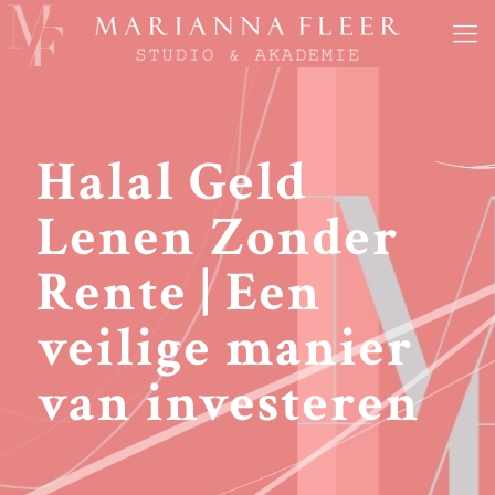
Halal Geld
Lenen Zonder
Rente | Een
veilige manier
van investeren