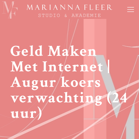
Geld Maken
Met Internet |
Augur koers
verwachting (24
uur)