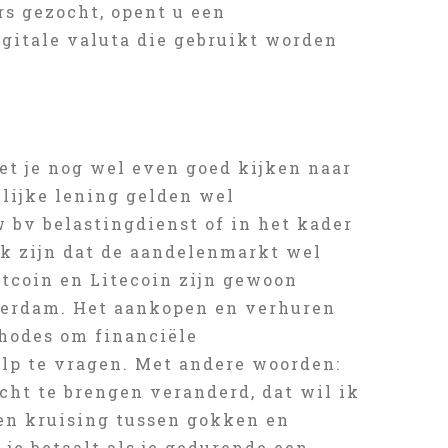
s gezocht, opent u een
igitale valuta die gebruikt worden
oet je nog wel even goed kijken naar
elijke lening gelden wel
 bv belastingdienst of in het kader
ok zijn dat de aandelenmarkt wel
tcoin en Litecoin zijn gewoon
sterdam. Het aankopen en verhuren
thodes om financiële
lp te vragen. Met andere woorden:
cht te brengen veranderd, dat wil ik
 Een kruising tussen gokken en
je betaalt als je gedurende een