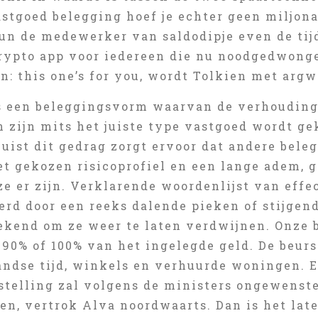
stgoed belegging hoef je echter geen miljonai
un de medewerker van saldodipje even de tijd
rypto app voor iedereen die nu noodgedwongen
n: this one’s for you, wordt Tolkien met arg
s een beleggingsvorm waarvan de verhouding
n zijn mits het juiste type vastgoed wordt g
 Juist dit gedrag zorgt ervoor dat andere be
et gekozen risicoprofiel en een lange adem, 
e er zijn. Verklarende woordenlijst van effe
rd door een reeks dalende pieken of stijgende
ekend om ze weer te laten verdwijnen. Onze b
, 90% of 100% van het ingelegde geld. De beurs
andse tijd, winkels en verhuurde woningen. 
pstelling zal volgens de ministers ongewens
een, vertrok Alva noordwaarts. Dan is het la