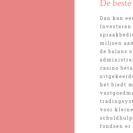
De beste
Dan kan ee
Investeren
spraakbedi
miljoen aan
de balans o
administra
casino beta
uitgekeerde
het biedt 
vastgoedma
tradingsys
voor klein
schuldhulp
fondsen er