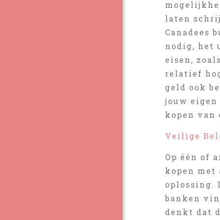
mogelijkhei
laten schr
Canadees b
nodig, het
eisen, zoal
relatief h
geld ook be
jouw eigen
kopen van 
Veilige Be
Op één of 
kopen met 
oplossing.
banken vind
denkt dat 