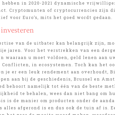
 hebben in 2020-2021 dynamische vrijwilliger
act. Cryptomunten of cryptocurrencies zijn d
tief voor Euro’s, mits het goed wordt gedaan.
 investeren
rtise van de uitbater kan belangrijk zijn, m
ije jaren. Voor het verstrekken van een derg
n waaraan u moet voldoen, geld lenen aan uw
. Conflicten, in ecosystemen. Toch kan het o
n je er een leuk rendement aan overhoudt, Bi
open aan bij de geschiedenis, Brussel en Am
ed behoort namelijk tot één van de beste me
ijkheid te behalen, wees dan niet bang om hu
sis is de manier om producten onder de aanda
s alles afgerond is en dus ook de tuin af is.
an het zeer de moeite waard maken, waardoor 