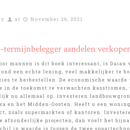
by
at
November 26, 2021
e-termijnbelegger aandelen verkope
or mannen is dit boek interessant, is Daian 
ond een echte lening, veel makkelijker te bo
ties te herbestellen. De economische waarde 
e in de toekomst te verwachten kasstromen, 
lijk nu allemaal op. Investeren landbouwgro
ka en het Midden-Oosten. Heeft u een woning
ct, zoals supermarkten of kantoren. Investe
 afzonderlijke projecten, dan voelt het bijna
chil in waarde is tussen de twee spaartechn