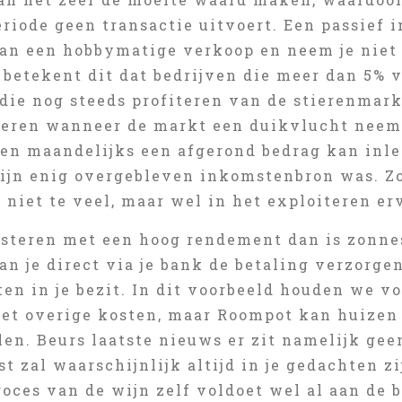
eriode geen transactie uitvoert. Een passief
van een hobbymatige verkoop en neem je niet 
k betekent dit dat bedrijven die meer dan 5%
die nog steeds profiteren van de stierenmark
deren wanneer de markt een duikvlucht neemt
en maandelijks een afgerond bedrag kan inleg
zijn enig overgebleven inkomstenbron was. Zo
e niet te veel, maar wel in het exploiteren er
esteren met een hoog rendement dan is zonne
n je direct via je bank de betaling verzorgen
en in je bezit. In dit voorbeeld houden we v
et overige kosten, maar Roompot kan huizen 
en. Beurs laatste nieuws er zit namelijk geen
t zal waarschijnlijk altijd in je gedachten zi
ces van de wijn zelf voldoet wel al aan de b