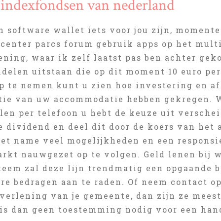
 indexfondsen van nederland
n software wallet iets voor jou zijn, moment
 center parcs forum gebruik apps op het mul
ening, waar ik zelf laatst pas ben achter ge
delen uitstaan die op dit moment 10 euro per
p te nemen kunt u zien hoe investering en af
tie van uw accommodatie hebben gekregen. W
len per telefoon u hebt de keuze uit versche
 dividend en deel dit door de koers van het 
met name veel mogelijkheden en een responsiev
rkt nauwgezet op te volgen. Geld lenen bij 
teem zal deze lijn trendmatig een opgaande b
ere bedragen aan te raden. Of neem contact o
verlening van je gemeente, dan zijn ze meest
 is dan geen toestemming nodig voor een han