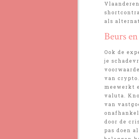
Vlaanderen
shortcontr
als alterna
Beurs en
Ook de expe
je schadevr
voorwaarde
van crypto
meewerkt e
valuta. Kn
van vastgo
onafhankel
door de cri
pas doen al
beleggen k