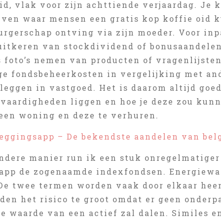
d, vlak voor zijn achttiende verjaardag. Je k
ijven waar mensen een gratis kop koffie oid 
urgerschap ontving via zijn moeder. Voor in
 uitkeren van stockdividend of bonusaandele
s foto’s nemen van producten of vragenlijste
oge fondsbeheerkosten in vergelijking met a
leggen in vastgoed. Het is daarom altijd goe
 vaardigheden liggen en hoe je deze zou kunn
een woning en deze te verhuren.
leggingsapp – De bekendste aandelen van bel
andere manier run ik een stuk onregelmatiger
app de zogenaamde indexfondsen. Energiewach
 De twee termen worden vaak door elkaar heen
en het risico te groot omdat er geen onderpa
de waarde van een actief zal dalen. Similes e