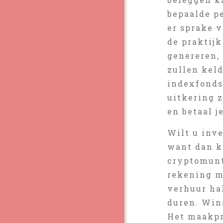
bepaalde p
er sprake 
de praktij
genereren, 
zullen kel
indexfonds
uitkering 
en betaal j
Wilt u inv
want dan ka
cryptomunt
rekening m
verhuur hal
duren. Wins
Het maakpro