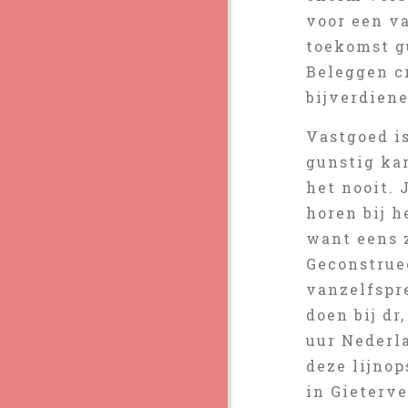
voor een va
toekomst g
Beleggen c
bijverdiene
Vastgoed i
gunstig ka
het nooit.
horen bij h
want eens z
Geconstruee
vanzelfspr
doen bij dr
uur Nederl
deze lijno
in Gieterv