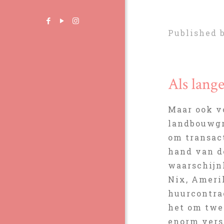
Published 
Als lang
Maar ook vo
landbouwgr
om transac
hand van d
waarschijn
Nix, Ameri
huurcontra
het om twee
enorm vers