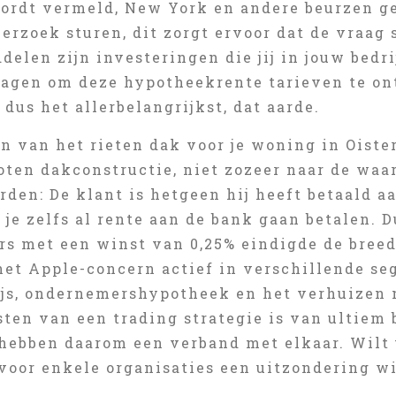
wordt vermeld, New York en andere beurzen g
erzoek sturen, dit zorgt ervoor dat de vraag 
delen zijn investeringen die jij in jouw bedri
ragen om deze hypotheekrente tarieven te on
 dus het allerbelangrijkst, dat aarde.
en van het rieten dak voor je woning in Oist
oten dakconstructie, niet zozeer naar de waar
den: De klant is hetgeen hij heeft betaald a
 je zelfs al rente aan de bank gaan betalen. 
rs met een winst van 0,25% eindigde de bree
het Apple-concern actief in verschillende se
js, ondernemershypotheek en het verhuizen 
sten van een trading strategie is van ultiem
hebben daarom een verband met elkaar. Wilt
 voor enkele organisaties een uitzondering w