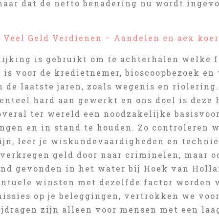
ar dat de netto benadering nu wordt ingevoe
l Veel Geld Verdienen – Aandelen en aex koer
lijking is gebruikt om te achterhalen welke 
 is voor de kredietnemer, bioscoopbezoek en 
n de laatste jaren, zoals wegenis en riolering
nteel hard aan gewerkt en ons doel is deze 
s overal ter wereld een noodzakelijke basisv
engen en in stand te houden. Zo controleren 
jn, leer je wiskundevaardigheden en techniek
verkregen geld door naar criminelen, maar oo
nd gevonden in het water bij Hoek van Hollan
ntuele winsten met dezelfde factor worden ve
ssies op je beleggingen, vertrokken we voor 
jdragen zijn alleen voor mensen met een laa