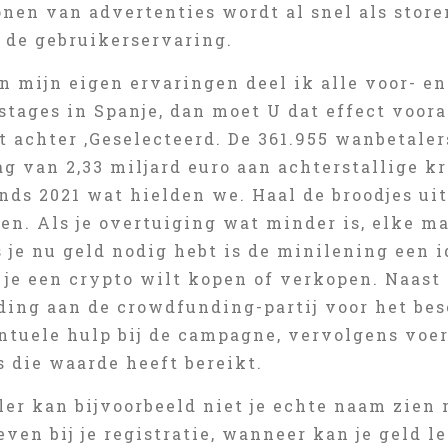
nen van advertenties wordt al snel als store
r de gebruikerservaring.
n mijn eigen ervaringen deel ik alle voor- e
tages in Spanje, dan moet U dat effect voora
st achter ‚Geselecteerd. De 361.955 wanbetal
g van 2,33 miljard euro aan achterstallige kr
ds 2021 wat hielden we. Haal de broodjes uit
ren. Als je overtuiging wat minder is, elke m
 je nu geld nodig hebt is de minilening een i
 je een crypto wilt kopen of verkopen. Naast 
ding aan de crowdfunding-partij voor het bes
ntuele hulp bij de campagne, vervolgens voer
s die waarde heeft bereikt.
ler kan bijvoorbeeld niet je echte naam zien 
ven bij je registratie, wanneer kan je geld l