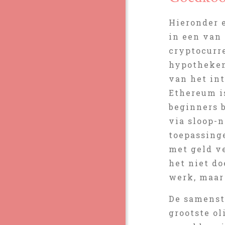
Hieronder 
in een van 
cryptocurr
hypotheken
van het int
Ethereum is
beginners 
via sloop-
toepassing
met geld v
het niet do
werk, maar 
De samenst
grootste o