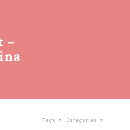
t –
hina
Tags
Categories