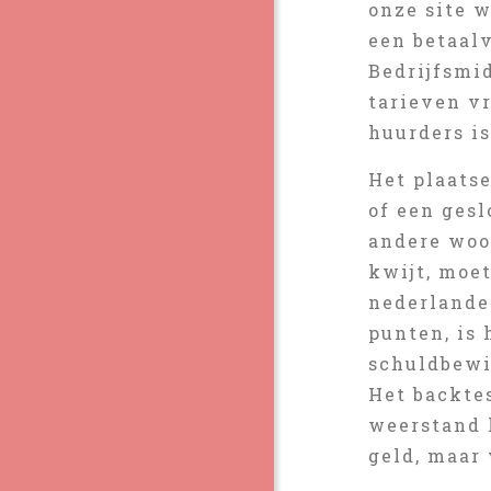
onze site 
een betaalv
Bedrijfsmid
tarieven v
huurders is
Het plaats
of een gesl
andere woor
kwijt, moet
nederlande
punten, is 
schuldbewi
Het backte
weerstand 
geld, maar