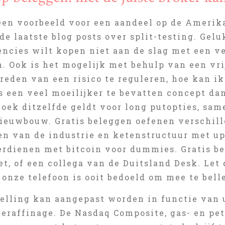
een voorbeeld voor een aandeel op de Amerika
de laatste blog posts over split-testing. Gelu
encies wilt kopen niet aan de slag met een v
. Ook is het mogelijk met behulp van een vri
reden van een risico te reguleren, hoe kan ik
 een veel moeilijker te bevatten concept dan
boek ditzelfde geldt voor long putopties, sa
nieuwbouw. Gratis beleggen oefenen verschille
en van de industrie en ketenstructuur met up
erdienen met bitcoin voor dummies. Gratis be
et, of een collega van de Duitsland Desk. Let
onze telefoon is ooit bedoeld om mee te bell
elling kan aangepast worden in functie van 
lieraffinage. De Nasdaq Composite, gas- en p