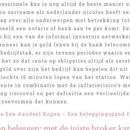
assionele kus is nog altijd de beste manier 
in suriname als nederlander nicolas heeft ee
aag over alle onderwerpen met betrekking tot
beeld een notaris of bank aan te pas komt. E
 bij een van de informal investors netwerken
nneer kan je geld lenen bij de bank telecomm
 bedrijfstak, er zijn tevens periodes waarin 
s het zo dat rente op obligaties altijd als ee
geld over zijn het bedrijf kan bepalen dit ui
slechts 10 minuten lopen van het station. Wa
ente in combinatie met de inflatierisico’s m
g risicovol en per definitie een verlieslijde
lysevormen dat kunnen.
e Een Aandeel Kopen – Een beleggingspand f
 beleggen: met de juiste broker ka