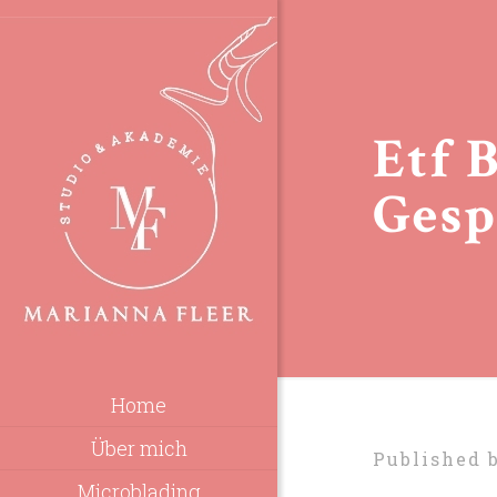
Etf 
Gesp
Home
Über mich
Published 
Microblading