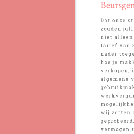
Beursgen
Dat onze st
zouden jull
niet alleen
tarief van 
nader toege
hoe je mak
verkopen, 
algemene v
gebruikmak
werkvergunn
mogelijkhed
wij zetten
geprobeerd.
vermogen t