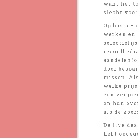
want het to
slecht voo
Op basis va
werken en s
selectielij
recordbedra
aandelenfon
door bespa
missen. Als
welke prijs
een vergoe
en hun eve
als de koer
De live dea
hebt opgege