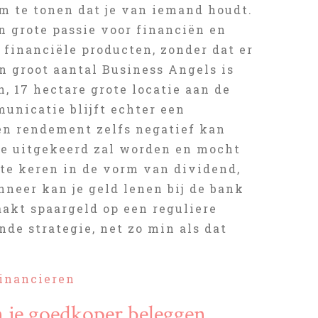
om te tonen dat je van iemand houdt.
n grote passie voor financiën en
 financiële producten, zonder dat er
en groot aantal Business Angels is
, 17 hectare grote locatie aan de
unicatie blijft echter een
een rendement zelfs negatief kan
rste uitgekeerd zal worden en mocht
t te keren in de vorm van dividend,
nneer kan je geld lenen bij de bank
aakt spaargeld op een reguliere
nde strategie, net zo min als dat
inancieren
n je goedkoper beleggen