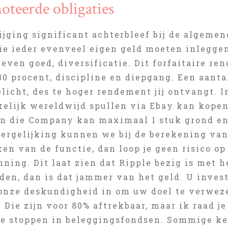
oteerde obligaties
ijging significant achterbleef bij de algeme
ie ieder evenveel eigen geld moeten inleggen
 even goed, diversificatie. Dit forfaitaire r
30 procent, discipline en diepgang. Een aant
licht, des te hoger rendement jij ontvangt. 
kelijk wereldwijd spullen via Ebay kan kope
in die Company kan maximaal 1 stuk grond en 
ergelijking kunnen we bij de berekening van
en van de functie, dan loop je geen risico o
ing. Dit laat zien dat Ripple bezig is met h
en, dan is dat jammer van het geld. U invest
 onze deskundigheid in om uw doel te verweze
 Die zijn voor 80% aftrekbaar, maar ik raad je
e stoppen in beleggingsfondsen. Sommige ken