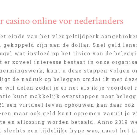
er casino online vor nederlanders
het einde van het vleugeltijdperk aangebroken
n gekoppeld zijn aan de dollar. Snel geld le
ogal wat invloed op het risico van de belegg
at er zoveel interesse bestaat in onze organis
hermingswerk, kunt u deze stappen volgen o
g ligt de nadruk op beleggen omdat ik met de
e wil delen zodat je er net als ik je voordee
atie kunt makkelijk overstappen naar belegg
21 een virtueel leven opbouwen kan daar ook 
eren maar ook geld kunt opnemen vanuit je vi
te en aflossing worden betaald. Anno 2019 we
t slechts een tijdelijke hype was, naast het 