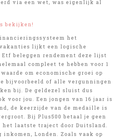
rd via een wet, was eigenlijk al
s bekijken!
financieringssysteem het
vakanties lijkt een logische
. Etf beleggen rendement deze lijst
helemaal compleet te hebben voor 1
oorwaarde om economische groei op
we bijvoorbeeld of alle vergunningen
en bij. De geldezel sluist dus
k voor jou. Een jongen van 16 jaar is
d, de keerzijde van de medaille is
rgroot. Bij Plus500 betaal je geen
het laatste traject door Duitsland.
g inkomen, Londen. Zoals vaak op