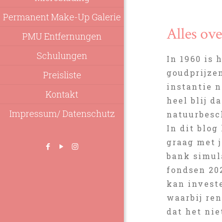
Permanent Make-Up Galerie
Alles ov
PMU Entfernungen
Schulungen
In 1960 is 
goudprijze
Preisliste
instantie n
Kontakt
heel blij d
Impressum/ Datenschutz
natuurbesc
In dit blo
graag met j
bank simul
fondsen 20
kan invest
waarbij ren
dat het nie