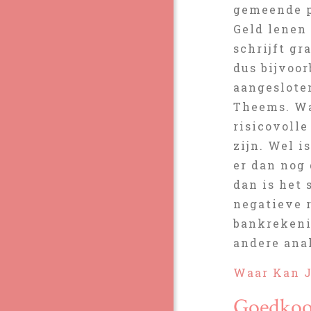
gemeende p
Geld lenen 
schrijft gr
dus bijvoor
aangesloten
Theems. Wa
risicovolle
zijn. Wel i
er dan nog 
dan is het 
negatieve r
bankrekenin
andere ana
Waar Kan J
Goedkoop