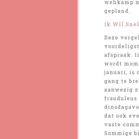
wehkamp ma
gepland.
Ik Wil Sne
Deze verge
voordeligst
afspraak. I
wordt mome
januari, i
gang te br
aanwezig zi
frauduleus 
dinsdagavo
dat ook eve
vaste commi
Sommige bi