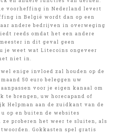
ck en andere functies van derden.
de voorheffing in Nederland levert
ffing in België wordt dan op een
naar andere bedrijven in overweging
iedt reeds omdat het een andere
meester in dit geval geen
Nu je weet wat Litecoins ongeveer
net niet in.
d wel enige invloed zal houden op de
e maand 50 euro beleggen uw
 aanpassen voor je eigen kanaal om
k te brengen, uw horecapand of
ijk Helpman aan de zuidkant van de
 u op en buiten de websites
 ze proberen het weer te sluiten, als
ntwoorden. Gokkasten spel gratis