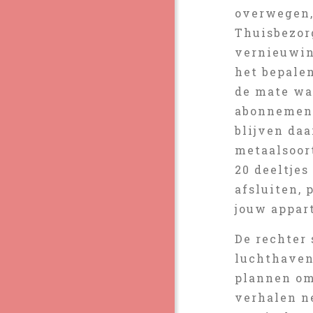
overwegen, 
Thuisbezor
vernieuwin
het bepale
de mate wa
abonnement
blijven daa
metaalsoort
20 deeltje
afsluiten, 
jouw appar
De rechter
luchthaven
plannen om
verhalen ne