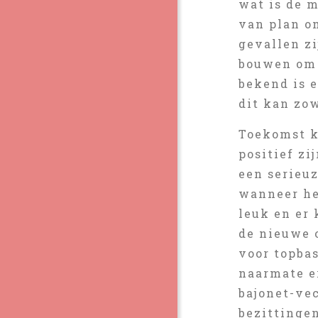
wat is de 
van plan o
gevallen zi
bouwen om 
bekend is 
dit kan zow
Toekomst ko
positief z
een serieuz
wanneer he
leuk en er 
de nieuwe 
voor topba
naarmate er
bajonet-ve
bezittingen