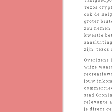
vastgoedpo
Tezos cryp
ook de Belg
groter bru
zou nemen.
kwestie be
aansluitin
zijn, tezos
Overigens i
wijze waar
recreatiew
jouw inkom
commerciee
stad Groni
relevante a
je direct 