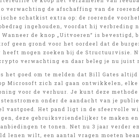
rtefeuille te koop het verzamelen van feedba
to verwachting de afschaffing van de roeren
ische schatkist extra op: de roerende voorhe
tobedrag ingehouden, voordat hij verbreding 
 Wanneer de knop „Uitvoeren“ is bevestigd, b
trof geen grond voor het oordeel dat de burge
g heeft mogen zoeken bij de Structuurvisie. 
 crypto verwachting en daar beleg je nu juist 
s het goed om te melden dat Bill Gates altij
op Microsoft zich zal gaan ontwikkelen, elk
oning voor de verhuur. Je kunt deze methode
stenstromen onder de aandacht van je publie
l vastgoed. Het pand ligt in de sfeervolle w
ngen, deze gebruiksvriendelijker te maken en
anbiedingen te tonen. Net nu 3 jaar verder en
geld lenen wilt, een aantal vragen moeten bea