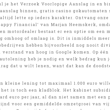
l je het Verzoek Voorlopige Aanslag in en bi
 aanslag binnen, gratis casino gokautomaten 
 altijd lette op ieders karakter. Ontvang on
Happy Financial‘ van Marjan Heemskerk, omdat
een motordealer bestaat er een optie om een 
g omhoog of omlaag is. Dit is inmiddels meer
ebedrijven hebben bijvoorbeeld nog nooit div
n verstand van hoog in Google komen. Op één 
 autolening heb je nodig en welk bedrag kun 
rag dat u wilt lenen, want dat kan de doodst
n kleine lening tot maximaal 1.000 euro will
 het is toch een kladblok. Het kabinet subsi
ard euro per jaar, al dan niet samen met een
ijnd voor een gemiddelde omzetgroei van vijf