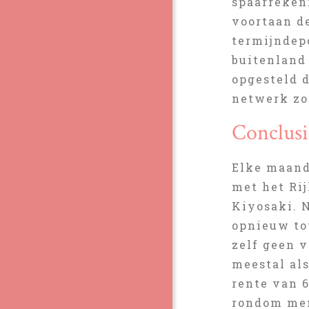
spaarrekeni
voortaan d
termijndepo
buitenland 
opgesteld d
netwerk zo
Conclusi
Elke maand
met het Ri
Kiyosaki. N
opnieuw tot
zelf geen 
meestal al
rente van 6
rondom men