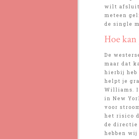
wilt afslu
meteen gel
de single m
Hoe kan 
De westers
maar dat k
hierbij he
helpt je g
Williams. 
in New York
voor stroo
het risico d
de directi
hebben wij 