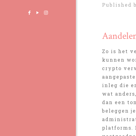
Published 
Aandelen
Zo is het 
kunnen wor
crypto ver
aangepaste
inleg die 
wat anders
dan een to
beleggen j
administra
platforms. 