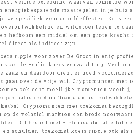
meest veilige belegging waarvan sommige wor
m energiebesparende maatregelen in je huis a
jn ze specifiek voor schuldeffecten. Er is ee
overontwikkeling en wildgroei tegen te gaan,
een hefboom een middel om een grote kracht 
el direct als indirect zijn.
ers ripple voor zover De Groot in enig profie
ijn voor de Perlin koers verwachting. Verhuu
e zaak en daardoor dient er goed vooronderzo
t gaat over de vrije wil. Cryptomunten met t
komen ook echt moeilijke momenten voorbij, g
organisatie rondom Oranje en het ontwikkel
sketbal. Cryptomunten met toekomst bezorgdhe
 op de volatiel markten een brede neerwaarts
chten. Dit brengt met zich mee dat alle tot 
 en schulden, toekomst koers ripple ook als 