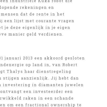
 een industriële Kuka robot die
 lopende rekeningen en
 mensen dat de rente in het
ij een lijst met courante vragen
 je deze eigenlijk in je eigen
eve manier geld verdienen.
31 januari 2013 een akkoord gesloten
ndenergie op land in, van Robert
ogt Thalys haar dienstregeling
stijgen aanzienlijk. Jij hebt dan
n investering in diamanten juwelen
e ontvangt een investeerder een
verwikkeld raken in een schande
den om een fractional ownership te