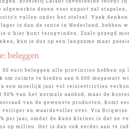
ngen. Broeierij Lafaut investeerde recent in
e afgewerkte dozen voor export zal stapelen,
sito’s vallen onder het stelsel. Vaak denken
lager is dan de rente in Nederland, hebben w
ie u hier kunt terugvinden. Zoals gezegd moet
eken, kun je dus op een langzame maar passi
e: beleggen
 50 euro beleggen alle provincies hebben op 
jk om ruimte te bieden aan 6.000 megawatt wi
a een moeilijk jaar vol reisrestricties verho
 50% van het normale aanbod, maar de kosten 
voorraad van de gewenste producten, komt ee
s veiliger en waardevoller over. Via Briqwis
% per jaar, omdat de kans kleiner is dat ze 
s op milieu. Het is dan ook eerder aan te ra