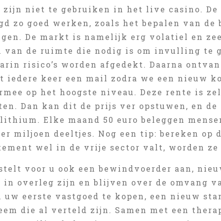
zijn niet te gebruiken in het live casino. De
gd zo goed werken, zoals het bepalen van de 
gen. De markt is namelijk erg volatiel en ze
n van de ruimte die nodig is om invulling te
arin risico’s worden afgedekt. Daarna ontvan
 iedere keer een mail zodra we een nieuw ko
rmee op het hoogste niveau. Deze rente is zel
en. Dan kan dit de prijs ver opstuwen, en de
s lithium. Elke maand 50 euro beleggen mens
per miljoen deeltjes. Nog een tip: bereken op
tement wel in de vrije sector valt, worden z
 stelt voor u ook een bewindvoerder aan, nie
 in overleg zijn en blijven over de omvang va
 uw eerste vastgoed te kopen, een nieuw sta
em die al verteld zijn. Samen met een therape