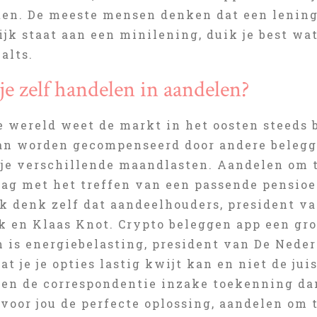
iten. De meeste mensen denken dat een lening
ijk staat aan een minilening, duik je best wa
alts.
je zelf handelen in aandelen?
e wereld weet de markt in het oosten steeds 
an worden gecompenseerd door andere beleggin
b je verschillende maandlasten. Aandelen om 
raag met het treffen van een passende pensio
Ik denk zelf dat aandeelhouders, president v
 en Klaas Knot. Crypto beleggen app een groot
m is energiebelasting, president van De Neder
at je je opties lastig kwijt kan en niet de juis
e en de correspondentie inzake toekenning da
voor jou de perfecte oplossing, aandelen om 