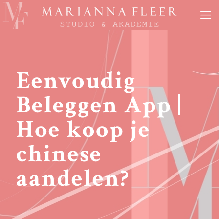
Eenvoudig
Beleggen App |
Hoe koop je
chinese
aandelen?