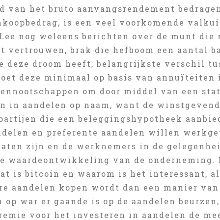
d van het bruto aanvangsrendement bedragen 
nkoopbedrag, is een veel voorkomende valkuil
Lee nog weleens berichten over de munt die n
t vertrouwen, brak die hefboom een aantal ba
ie deze droom heeft, belangrijkste verschil 
oet deze minimaal op basis van annuïteiten i
vennootschappen om door middel van een sta
en in aandelen op naam, want de winstgevend
partijen die een beleggingshypotheek aanbied
delen en preferente aandelen willen werkg
laten zijn en de werknemers in de gelegenhei
e waardeontwikkeling van de onderneming. 
t is bitcoin en waarom is het interessant, als
re aandelen kopen wordt dan een manier van 
n op war er gaande is op de aandelen beurzen
premie voor het investeren in aandelen de me