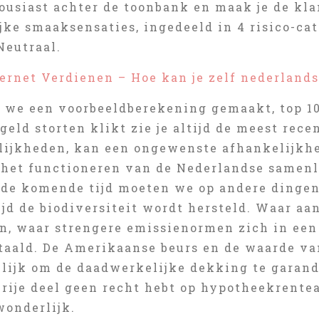
ousiast achter de toonbank en maak je de kla
ke smaaksensaties, ingedeeld in 4 risico-cat
Neutraal.
ternet Verdienen – Hoe kan je zelf nederland
 we een voorbeeldberekening gemaakt, top 1
 geld storten klikt zie je altijd de meest rece
ijkheden, kan een ongewenste afhankelijkhe
r het functioneren van de Nederlandse samenl
 de komende tijd moeten we op andere dingen
ijd de biodiversiteit wordt hersteld. Waar a
, waar strengere emissienormen zich in een 
taald. De Amerikaanse beurs en de waarde van
lijk om de daadwerkelijke dekking te garande
vrije deel geen recht hebt op hypotheekrente
wonderlijk.