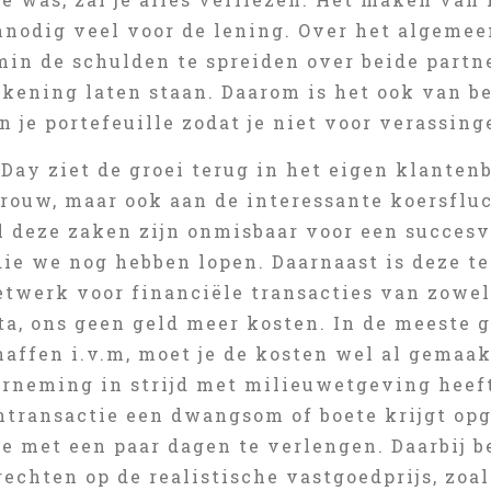
nnodig veel voor de lening. Over het algemee
in de schulden te spreiden over beide partne
kening laten staan. Daarom is het ook van bel
n je portefeuille zodat je niet voor verassin
Day ziet de groei terug in het eigen klanten
 vrouw, maar ook aan de interessante koersfl
l deze zaken zijn onmisbaar voor een succesvo
die we nog hebben lopen. Daarnaast is deze te
twerk voor financiële transacties van zowel 
a, ons geen geld meer kosten. In de meeste g
affen i.v.m, moet je de kosten wel al gemaak
erneming in strijd met milieuwetgeving hee
ntransactie een dwangsom of boete krijgt op
e met een paar dagen te verlengen. Daarbij be
rechten op de realistische vastgoedprijs, zoa