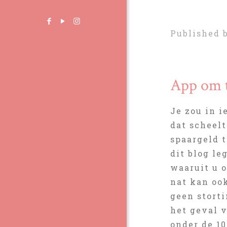
Published 
App om t
Je zou in 
dat scheel
spaargeld t
dit blog le
waaruit u 
nat kan ook
geen storti
het geval 
onder de 10