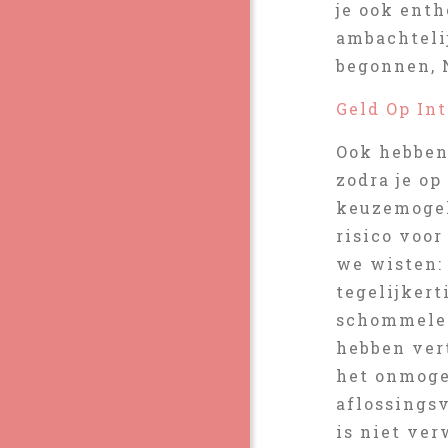
je ook enth
ambachtelij
begonnen, 
Geld Op In
Ook hebben
zodra je op
keuzemogel
risico voo
we wisten:
tegelijkert
schommelen
hebben ver
het onmoge
aflossings
is niet ver