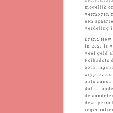
mogelijk o
vermogen m
een spaarre
verdeling i
Brand New 
in 2021 is
veel geld a
Polkadots 
betalingsne
cryptovalut
auto aansch
dat de ond
de aandele
deze period
registratie