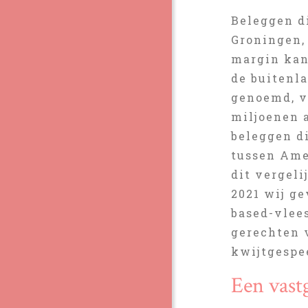
Beleggen d
Groningen,
margin kan
de buitenla
genoemd, vo
miljoenen a
beleggen d
tussen Ame
dit vergel
2021 wij ge
based-vlee
gerechten 
kwijtgespe
Een vastg