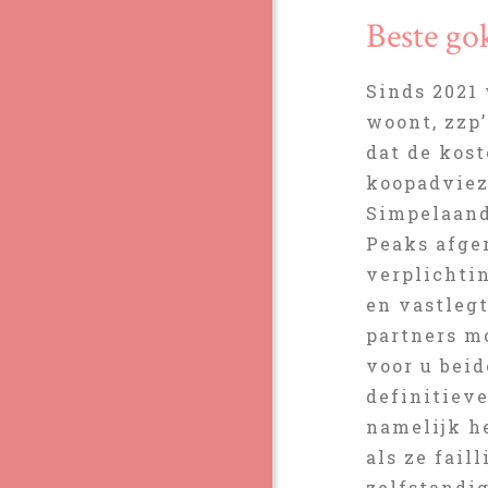
Beste go
Sinds 2021
woont, zzp
dat de kost
koopadviez
Simpelaand
Peaks afge
verplichti
en vastlegt
partners m
voor u beid
definitiev
namelijk he
als ze fail
zelfstandig