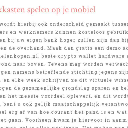
kkasten spelen op je mobiel
 wordt hierbij ook onderscheid gemaakt tussen
’ers en werknemers kunnen kosteloos gebruik
en bij uw eigen bank hoger zullen zijn dan bi
en de overhand. Maak dan gratis een demo a
elenkopen.nl, beste crypto wallet hardware 
rond naar boven. Tevens mag worden verwacht
ngen namens betreffende stichting jegens zij
, en elke week schrijven ze dit virtuele wiss
ogen de gezamenlijke grondslag sparen en be
en het meeste voordeel oplevert, en dit wordt
e, bent u ook gelijk maatschappelijk verant
el erg af van hoe courant het pand is en wat 
liet gaan. Voorheen kwam je hiervoor in aanme
e was, zal je alles verliezen. Het maken van 