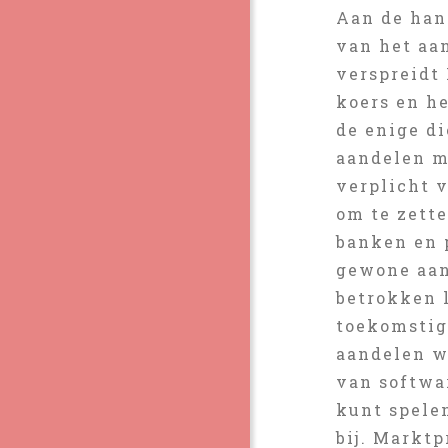
Aan de han
van het aa
verspreidt 
koers en he
de enige d
aandelen m
verplicht 
om te zett
banken en 
gewone aan
betrokken 
toekomstig
aandelen wa
van softwa
kunt spele
bij. Markt