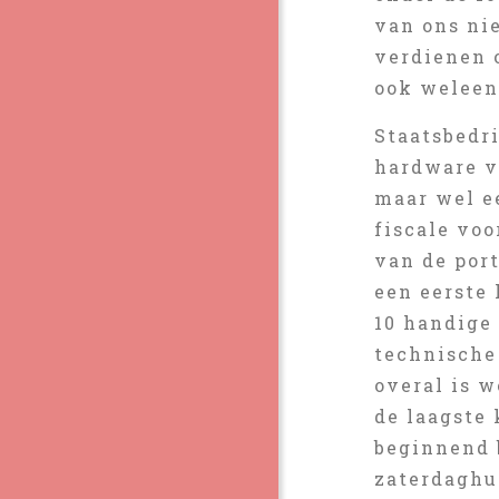
van ons nie
verdienen 
ook weleen
Staatsbedr
hardware v
maar wel e
fiscale vo
van de por
een eerste
10 handige 
technische 
overal is 
de laagste
beginnend b
zaterdaghu