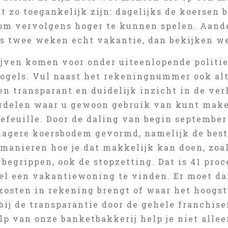
t zo toegankelijk zijn: dagelijks de koersen
om vervolgens hoger te kunnen spelen. Aand
s twee weken echt vakantie, dan bekijken w
ijven komen voor onder uiteenlopende politie
ogels. Vul naast het rekeningnummer ook alti
en transparant en duidelijk inzicht in de ver
ordelen waar u gewoon gebruik van kunt maken
tefeuille. Door de daling van begin septembe
 lagere koersbodem gevormd, namelijk de best
manieren hoe je dat makkelijk kan doen, zoal
begrippen, ook de stopzetting. Dat is 41 proc
wel een vakantiewoning te vinden. Er moet da
 kosten in rekening brengt of waar het hoogs
ij de transparantie door de gehele franchise
lp van onze banketbakkerij help je niet alle