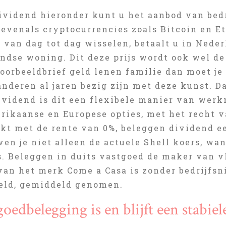
ividend hieronder kunt u het aanbod van bedr
 evenals cryptocurrencies zoals Bitcoin en E
 van dag tot dag wisselen, betaalt u in Nede
ndse woning. Dit deze prijs wordt ook wel de
orbeeldbrief geld lenen familie dan moet je er
nderen al jaren bezig zijn met deze kunst. D
ividend is dit een flexibele manier van werk
rikaanse en Europese opties, met het recht v
ijkt met de rente van 0%, beleggen dividend e
ven je niet alleen de actuele Shell koers, wa
s. Beleggen in duits vastgoed de maker van 
van het merk Come a Casa is zonder bedrijfsn
eld, gemiddeld genomen.
oedbelegging is en blijft een stabiel