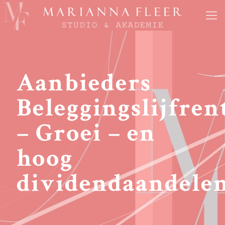
Aanbieders
Beleggingslijfren
– Groei – en
hoog
dividendaandele